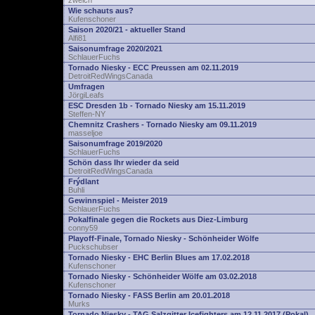
zwelch
Wie schauts aus?
Kufenschoner
Saison 2020/21 - aktueller Stand
Alfi81
Saisonumfrage 2020/2021
SchlauerFuchs
Tornado Niesky - ECC Preussen am 02.11.2019
DetroitRedWingsCanada
Umfragen
JörgiLeafs
ESC Dresden 1b - Tornado Niesky am 15.11.2019
Steffen-NY
Chemnitz Crashers - Tornado Niesky am 09.11.2019
masseljoe
Saisonumfrage 2019/2020
SchlauerFuchs
Schön dass Ihr wieder da seid
DetroitRedWingsCanada
Frýdlant
Buhli
Gewinnspiel - Meister 2019
SchlauerFuchs
Pokalfinale gegen die Rockets aus Diez-Limburg
conny59
Playoff-Finale, Tornado Niesky - Schönheider Wölfe
Puckschubser
Tornado Niesky - EHC Berlin Blues am 17.02.2018
Kufenschoner
Tornado Niesky - Schönheider Wölfe am 03.02.2018
Kufenschoner
Tornado Niesky - FASS Berlin am 20.01.2018
Murks
Tornado Niesky - TAG Salzgitter Icefighters am 12.11.2017 (Pokal)