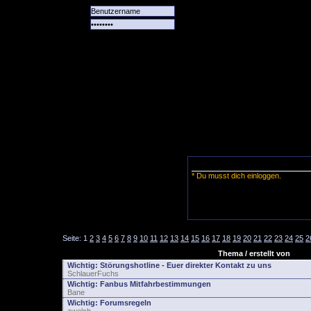
Alle
Das
Forum
Spiele
Team
alle
Tore
* Du musst dich einloggen.
Seite:
1
2
3
4
5
6
7
8
9
10
11
12
13
14
15
16
17
18
19
20
21
22
23
24
25
2
Thema / erstellt von
Wichtig:
Störungshotline - Euer direkter Kontakt zu uns
SchlauerFuchs
Wichtig:
Fanbus Mitfahrbestimmungen
Bane
Wichtig:
Forumsregeln