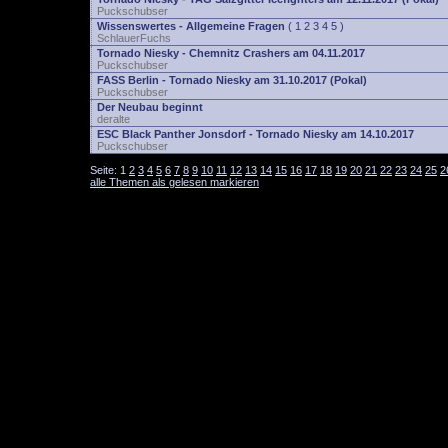
Puckschubser
Wissenswertes - Allgemeine Fragen
(
1
2
3
4
5
)
SchlauerFuchs
Tornado Niesky - Chemnitz Crashers am 04.11.2017
Puckschubser
FASS Berlin - Tornado Niesky am 31.10.2017 (Pokal)
Puckschubser
Der Neubau beginnt
deralte
ESC Black Panther Jonsdorf - Tornado Niesky am 14.10.2017
Puckschubser
Seite:
1
2
3
4
5
6
7
8
9
10
11
12
13
14
15
16
17
18
19
20
21
22
23
24
25
2
alle Themen als gelesen markieren