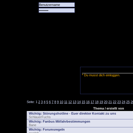
Alle
Das
Forum
Spiele
Team
alle
Tore
* Du musst dich einloggen.
Seite:
1
2
3
4
5
6
7
8
9
10
11
12
13
14
15
16
17
18
19
20
21
22
23
24
25
2
Thema / erstellt von
Wichtig:
Störungshotline - Euer direkter Kontakt zu uns
SchlauerFuchs
Wichtig:
Fanbus Mitfahrbestimmungen
Bane
Wichtig:
Forumsregeln