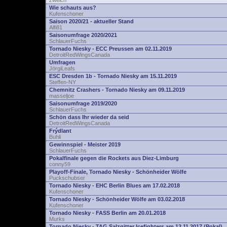
zwelch
Wie schauts aus?
Kufenschoner
Saison 2020/21 - aktueller Stand
Alfi81
Saisonumfrage 2020/2021
SchlauerFuchs
Tornado Niesky - ECC Preussen am 02.11.2019
DetroitRedWingsCanada
Umfragen
JörgiLeafs
ESC Dresden 1b - Tornado Niesky am 15.11.2019
Steffen-NY
Chemnitz Crashers - Tornado Niesky am 09.11.2019
masseljoe
Saisonumfrage 2019/2020
SchlauerFuchs
Schön dass Ihr wieder da seid
DetroitRedWingsCanada
Frýdlant
Buhli
Gewinnspiel - Meister 2019
SchlauerFuchs
Pokalfinale gegen die Rockets aus Diez-Limburg
conny59
Playoff-Finale, Tornado Niesky - Schönheider Wölfe
Puckschubser
Tornado Niesky - EHC Berlin Blues am 17.02.2018
Kufenschoner
Tornado Niesky - Schönheider Wölfe am 03.02.2018
Kufenschoner
Tornado Niesky - FASS Berlin am 20.01.2018
Murks
Tornado Niesky - TAG Salzgitter Icefighters am 12.11.2017 (Pokal)