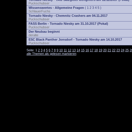
Puckschubser
Wissenswertes - Allgemeine Fragen
(
1
2
3
4
5
)
SchlauerFuchs
Tornado Niesky - Chemnitz Crashers am 04.11.2017
Puckschubser
FASS Berlin - Tornado Niesky am 31.10.2017 (Pokal)
Puckschubser
Der Neubau beginnt
deralte
ESC Black Panther Jonsdorf - Tornado Niesky am 14.10.2017
Puckschubser
Seite:
1
2
3
4
5
6
7
8
9
10
11
12
13
14
15
16
17
18
19
20
21
22
23
24
25
2
alle Themen als gelesen markieren