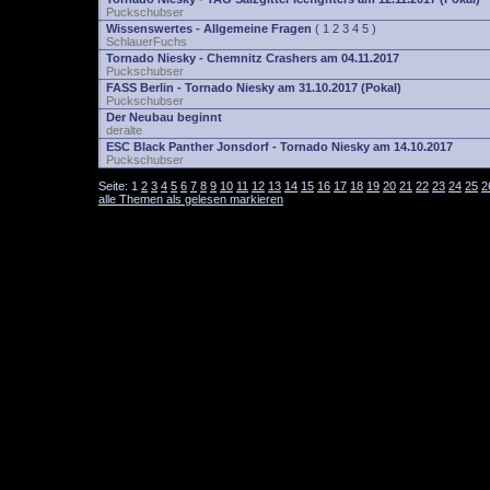
Puckschubser
Wissenswertes - Allgemeine Fragen
(
1
2
3
4
5
)
SchlauerFuchs
Tornado Niesky - Chemnitz Crashers am 04.11.2017
Puckschubser
FASS Berlin - Tornado Niesky am 31.10.2017 (Pokal)
Puckschubser
Der Neubau beginnt
deralte
ESC Black Panther Jonsdorf - Tornado Niesky am 14.10.2017
Puckschubser
Seite:
1
2
3
4
5
6
7
8
9
10
11
12
13
14
15
16
17
18
19
20
21
22
23
24
25
2
alle Themen als gelesen markieren