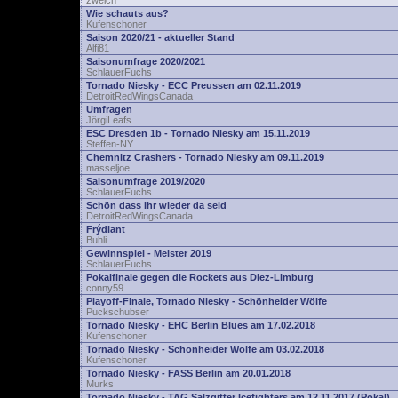
zwelch
Wie schauts aus?
Kufenschoner
Saison 2020/21 - aktueller Stand
Alfi81
Saisonumfrage 2020/2021
SchlauerFuchs
Tornado Niesky - ECC Preussen am 02.11.2019
DetroitRedWingsCanada
Umfragen
JörgiLeafs
ESC Dresden 1b - Tornado Niesky am 15.11.2019
Steffen-NY
Chemnitz Crashers - Tornado Niesky am 09.11.2019
masseljoe
Saisonumfrage 2019/2020
SchlauerFuchs
Schön dass Ihr wieder da seid
DetroitRedWingsCanada
Frýdlant
Buhli
Gewinnspiel - Meister 2019
SchlauerFuchs
Pokalfinale gegen die Rockets aus Diez-Limburg
conny59
Playoff-Finale, Tornado Niesky - Schönheider Wölfe
Puckschubser
Tornado Niesky - EHC Berlin Blues am 17.02.2018
Kufenschoner
Tornado Niesky - Schönheider Wölfe am 03.02.2018
Kufenschoner
Tornado Niesky - FASS Berlin am 20.01.2018
Murks
Tornado Niesky - TAG Salzgitter Icefighters am 12.11.2017 (Pokal)