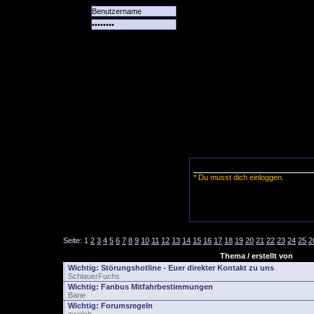
Alle
Das
Forum
Spiele
Team
alle
Tore
* Du musst dich einloggen.
Seite:
1
2
3
4
5
6
7
8
9
10
11
12
13
14
15
16
17
18
19
20
21
22
23
24
25
2
Thema / erstellt von
Wichtig:
Störungshotline - Euer direkter Kontakt zu uns
SchlauerFuchs
Wichtig:
Fanbus Mitfahrbestimmungen
Bane
Wichtig:
Forumsregeln