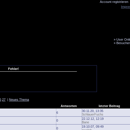
Account registrieren
Impre
»
User Onli
»
Besucher
LiveTicker
Media
Fanbus
Fehler!
6
27
|
Neues Thema
Antworten
letzter Beitrag
30.11.20, 13:35
6
SchlauerFuchs
22.12.12, 12:19
0
Bane
19.10.07, 09:49
0