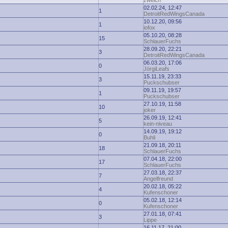
zwelch
02.02.24, 12:47
1
DetroitRedWingsCanada
10.12.20, 09:56
1
iofox
05.10.20, 08:28
15
SchlauerFuchs
28.09.20, 22:21
3
DetroitRedWingsCanada
06.03.20, 17:06
0
JörgiLeafs
15.11.19, 23:33
3
Puckschubser
09.11.19, 19:57
1
Puckschubser
27.10.19, 11:58
10
joker
26.09.19, 12:41
5
kein-niveau
14.09.19, 19:12
0
Buhli
21.09.18, 20:11
18
SchlauerFuchs
07.04.18, 22:00
17
SchlauerFuchs
27.03.18, 22:37
7
Angelfreund
20.02.18, 05:22
4
Kufenschoner
05.02.18, 12:14
0
Kufenschoner
27.01.18, 07:41
3
Lippe
16.11.17, 21:00