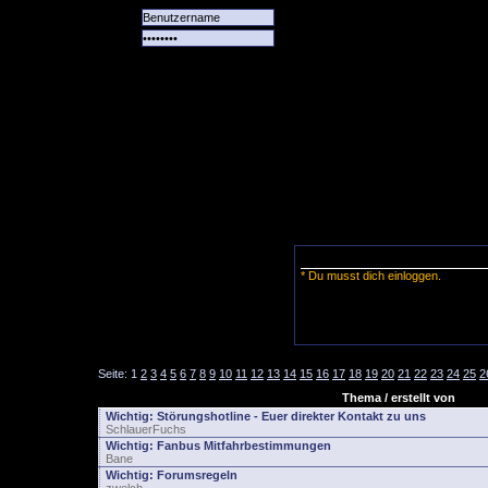
Alle
Das
Forum
Spiele
Team
alle
Tore
* Du musst dich einloggen.
Seite:
1
2
3
4
5
6
7
8
9
10
11
12
13
14
15
16
17
18
19
20
21
22
23
24
25
2
Thema / erstellt von
Wichtig:
Störungshotline - Euer direkter Kontakt zu uns
SchlauerFuchs
Wichtig:
Fanbus Mitfahrbestimmungen
Bane
Wichtig:
Forumsregeln