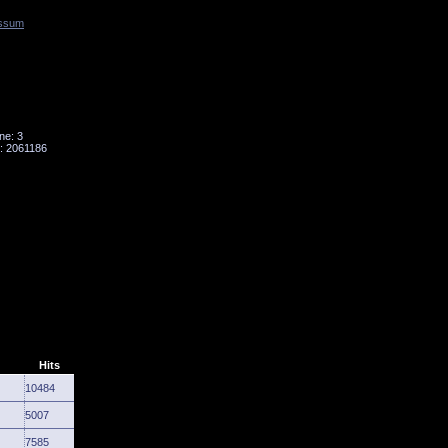
ssum
Tornado
Niesky
ne: 3
: 2061186
Hits
10484
5007
7585