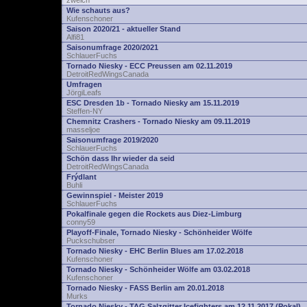
zwelch
Wie schauts aus?
Kufenschoner
Saison 2020/21 - aktueller Stand
Alfi81
Saisonumfrage 2020/2021
SchlauerFuchs
Tornado Niesky - ECC Preussen am 02.11.2019
DetroitRedWingsCanada
Umfragen
JörgiLeafs
ESC Dresden 1b - Tornado Niesky am 15.11.2019
Steffen-NY
Chemnitz Crashers - Tornado Niesky am 09.11.2019
masseljoe
Saisonumfrage 2019/2020
SchlauerFuchs
Schön dass Ihr wieder da seid
DetroitRedWingsCanada
Frýdlant
Buhli
Gewinnspiel - Meister 2019
SchlauerFuchs
Pokalfinale gegen die Rockets aus Diez-Limburg
conny59
Playoff-Finale, Tornado Niesky - Schönheider Wölfe
Puckschubser
Tornado Niesky - EHC Berlin Blues am 17.02.2018
Kufenschoner
Tornado Niesky - Schönheider Wölfe am 03.02.2018
Kufenschoner
Tornado Niesky - FASS Berlin am 20.01.2018
Murks
Tornado Niesky - TAG Salzgitter Icefighters am 12.11.2017 (Pokal)