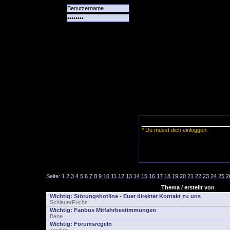
Alle
Das
Forum
Spiele
Team
alle
Tore
* Du musst dich einloggen.
Seite:
1
2
3
4
5
6
7
8
9
10
11
12
13
14
15
16
17
18
19
20
21
22
23
24
25
2
Thema / erstellt von
Wichtig:
Störungshotline - Euer direkter Kontakt zu uns
SchlauerFuchs
Wichtig:
Fanbus Mitfahrbestimmungen
Bane
Wichtig:
Forumsregeln