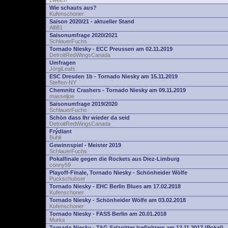
zwelch
Wie schauts aus?
Kufenschoner
Saison 2020/21 - aktueller Stand
Alfi81
Saisonumfrage 2020/2021
SchlauerFuchs
Tornado Niesky - ECC Preussen am 02.11.2019
DetroitRedWingsCanada
Umfragen
JörgiLeafs
ESC Dresden 1b - Tornado Niesky am 15.11.2019
Steffen-NY
Chemnitz Crashers - Tornado Niesky am 09.11.2019
masseljoe
Saisonumfrage 2019/2020
SchlauerFuchs
Schön dass Ihr wieder da seid
DetroitRedWingsCanada
Frýdlant
Buhli
Gewinnspiel - Meister 2019
SchlauerFuchs
Pokalfinale gegen die Rockets aus Diez-Limburg
conny59
Playoff-Finale, Tornado Niesky - Schönheider Wölfe
Puckschubser
Tornado Niesky - EHC Berlin Blues am 17.02.2018
Kufenschoner
Tornado Niesky - Schönheider Wölfe am 03.02.2018
Kufenschoner
Tornado Niesky - FASS Berlin am 20.01.2018
Murks
Tornado Niesky - TAG Salzgitter Icefighters am 12.11.2017 (Pokal)