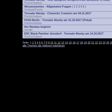
Puckschubser
Wissenswertes - Allgemeine Fragen
(
1
2
3
4
5
)
SchlauerFuchs
Tornado Niesky - Chemnitz Crashers am 04.11.2017
Puckschubser
FASS Berlin - Tornado Niesky am 31.10.2017 (Pokal)
Puckschubser
Der Neubau beginnt
deralte
ESC Black Panther Jonsdorf - Tornado Niesky am 14.10.2017
Puckschubser
Seite:
1
2
3
4
5
6
7
8
9
10
11
12
13
14
15
16
17
18
19
20
21
22
23
24
25
2
alle Themen als gelesen markieren