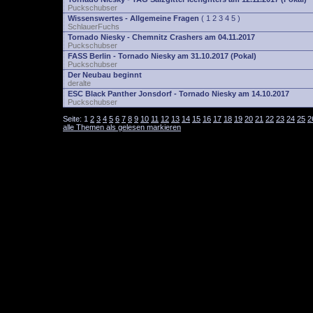
Puckschubser
Wissenswertes - Allgemeine Fragen
(
1
2
3
4
5
)
SchlauerFuchs
Tornado Niesky - Chemnitz Crashers am 04.11.2017
Puckschubser
FASS Berlin - Tornado Niesky am 31.10.2017 (Pokal)
Puckschubser
Der Neubau beginnt
deralte
ESC Black Panther Jonsdorf - Tornado Niesky am 14.10.2017
Puckschubser
Seite:
1
2
3
4
5
6
7
8
9
10
11
12
13
14
15
16
17
18
19
20
21
22
23
24
25
2
alle Themen als gelesen markieren