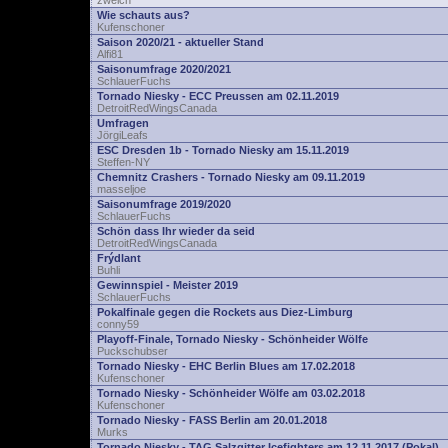
zwelch
Wie schauts aus?
Kufenschoner
Saison 2020/21 - aktueller Stand
Alfi81
Saisonumfrage 2020/2021
SchlauerFuchs
Tornado Niesky - ECC Preussen am 02.11.2019
DetroitRedWingsCanada
Umfragen
JörgiLeafs
ESC Dresden 1b - Tornado Niesky am 15.11.2019
Steffen-NY
Chemnitz Crashers - Tornado Niesky am 09.11.2019
masseljoe
Saisonumfrage 2019/2020
SchlauerFuchs
Schön dass Ihr wieder da seid
DetroitRedWingsCanada
Frýdlant
Buhli
Gewinnspiel - Meister 2019
SchlauerFuchs
Pokalfinale gegen die Rockets aus Diez-Limburg
conny59
Playoff-Finale, Tornado Niesky - Schönheider Wölfe
Puckschubser
Tornado Niesky - EHC Berlin Blues am 17.02.2018
Kufenschoner
Tornado Niesky - Schönheider Wölfe am 03.02.2018
Kufenschoner
Tornado Niesky - FASS Berlin am 20.01.2018
Murks
Tornado Niesky - TAG Salzgitter Icefighters am 12.11.2017 (Pokal)