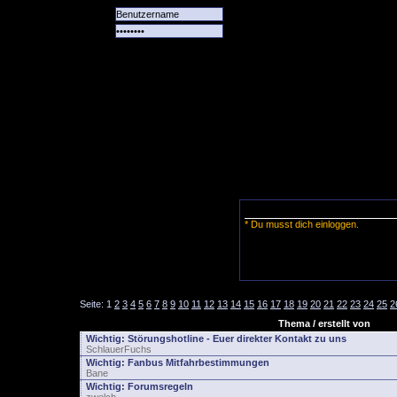
Alle
Das
Forum
Spiele
Team
alle
Tore
* Du musst dich einloggen.
Seite:
1
2
3
4
5
6
7
8
9
10
11
12
13
14
15
16
17
18
19
20
21
22
23
24
25
2
Thema / erstellt von
Wichtig:
Störungshotline - Euer direkter Kontakt zu uns
SchlauerFuchs
Wichtig:
Fanbus Mitfahrbestimmungen
Bane
Wichtig:
Forumsregeln