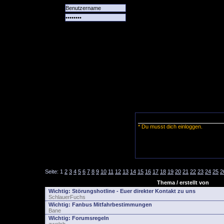
Alle
Das
Forum
Spiele
Team
alle
Tore
* Du musst dich einloggen.
Seite:
1
2
3
4
5
6
7
8
9
10
11
12
13
14
15
16
17
18
19
20
21
22
23
24
25
2
Thema / erstellt von
Wichtig:
Störungshotline - Euer direkter Kontakt zu uns
SchlauerFuchs
Wichtig:
Fanbus Mitfahrbestimmungen
Bane
Wichtig:
Forumsregeln