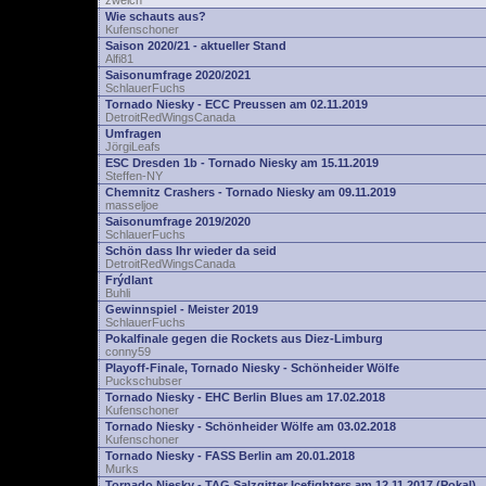
zwelch
Wie schauts aus?
Kufenschoner
Saison 2020/21 - aktueller Stand
Alfi81
Saisonumfrage 2020/2021
SchlauerFuchs
Tornado Niesky - ECC Preussen am 02.11.2019
DetroitRedWingsCanada
Umfragen
JörgiLeafs
ESC Dresden 1b - Tornado Niesky am 15.11.2019
Steffen-NY
Chemnitz Crashers - Tornado Niesky am 09.11.2019
masseljoe
Saisonumfrage 2019/2020
SchlauerFuchs
Schön dass Ihr wieder da seid
DetroitRedWingsCanada
Frýdlant
Buhli
Gewinnspiel - Meister 2019
SchlauerFuchs
Pokalfinale gegen die Rockets aus Diez-Limburg
conny59
Playoff-Finale, Tornado Niesky - Schönheider Wölfe
Puckschubser
Tornado Niesky - EHC Berlin Blues am 17.02.2018
Kufenschoner
Tornado Niesky - Schönheider Wölfe am 03.02.2018
Kufenschoner
Tornado Niesky - FASS Berlin am 20.01.2018
Murks
Tornado Niesky - TAG Salzgitter Icefighters am 12.11.2017 (Pokal)