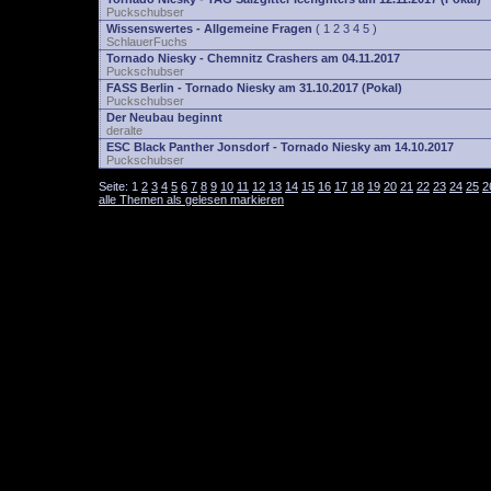
Puckschubser
Wissenswertes - Allgemeine Fragen
(
1
2
3
4
5
)
SchlauerFuchs
Tornado Niesky - Chemnitz Crashers am 04.11.2017
Puckschubser
FASS Berlin - Tornado Niesky am 31.10.2017 (Pokal)
Puckschubser
Der Neubau beginnt
deralte
ESC Black Panther Jonsdorf - Tornado Niesky am 14.10.2017
Puckschubser
Seite:
1
2
3
4
5
6
7
8
9
10
11
12
13
14
15
16
17
18
19
20
21
22
23
24
25
2
alle Themen als gelesen markieren