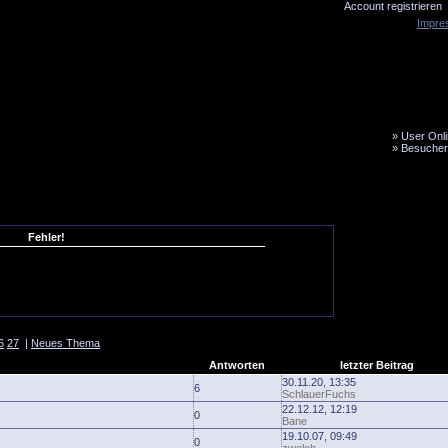
Account registrieren
Impre
»
User Onli
»
Besucher
LiveTicker
Media
Fanbus
Fehler!
6
27
|
Neues Thema
Antworten
letzter Beitrag
30.11.20, 13:35
6
SchlauerFuchs
22.12.12, 12:19
0
Bane
19.10.07, 09:49
0