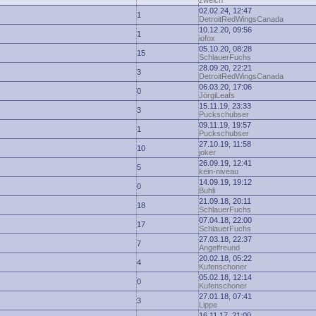
zwelch
02.02.24, 12:47
1
DetroitRedWingsCanada
10.12.20, 09:56
1
iofox
05.10.20, 08:28
15
SchlauerFuchs
28.09.20, 22:21
3
DetroitRedWingsCanada
06.03.20, 17:06
0
JörgiLeafs
15.11.19, 23:33
3
Puckschubser
09.11.19, 19:57
1
Puckschubser
27.10.19, 11:58
10
joker
26.09.19, 12:41
5
kein-niveau
14.09.19, 19:12
0
Buhli
21.09.18, 20:11
18
SchlauerFuchs
07.04.18, 22:00
17
SchlauerFuchs
27.03.18, 22:37
7
Angelfreund
20.02.18, 05:22
4
Kufenschoner
05.02.18, 12:14
0
Kufenschoner
27.01.18, 07:41
3
Lippe
16.11.17, 21:00