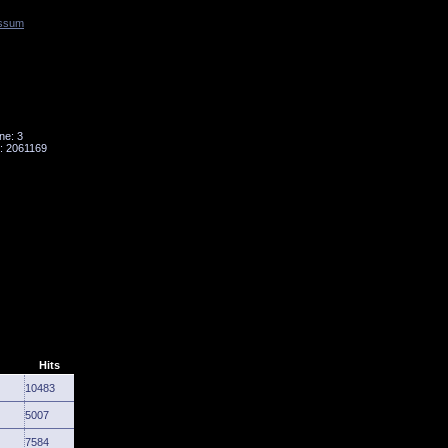
ssum
Tornado
Niesky
ne: 3
: 2061169
Hits
10483
5007
7584