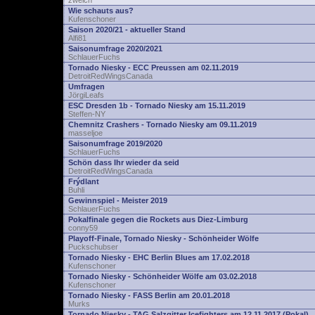
zwelch
Wie schauts aus?
Kufenschoner
Saison 2020/21 - aktueller Stand
Alfi81
Saisonumfrage 2020/2021
SchlauerFuchs
Tornado Niesky - ECC Preussen am 02.11.2019
DetroitRedWingsCanada
Umfragen
JörgiLeafs
ESC Dresden 1b - Tornado Niesky am 15.11.2019
Steffen-NY
Chemnitz Crashers - Tornado Niesky am 09.11.2019
masseljoe
Saisonumfrage 2019/2020
SchlauerFuchs
Schön dass Ihr wieder da seid
DetroitRedWingsCanada
Frýdlant
Buhli
Gewinnspiel - Meister 2019
SchlauerFuchs
Pokalfinale gegen die Rockets aus Diez-Limburg
conny59
Playoff-Finale, Tornado Niesky - Schönheider Wölfe
Puckschubser
Tornado Niesky - EHC Berlin Blues am 17.02.2018
Kufenschoner
Tornado Niesky - Schönheider Wölfe am 03.02.2018
Kufenschoner
Tornado Niesky - FASS Berlin am 20.01.2018
Murks
Tornado Niesky - TAG Salzgitter Icefighters am 12.11.2017 (Pokal)