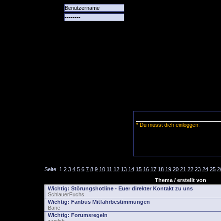
Alle
Das
Forum
Spiele
Team
alle
Tore
* Du musst dich einloggen.
Seite:
1
2
3
4
5
6
7
8
9
10
11
12
13
14
15
16
17
18
19
20
21
22
23
24
25
2
Thema / erstellt von
Wichtig:
Störungshotline - Euer direkter Kontakt zu uns
SchlauerFuchs
Wichtig:
Fanbus Mitfahrbestimmungen
Bane
Wichtig:
Forumsregeln