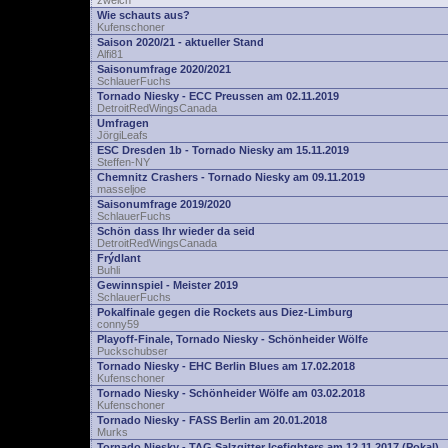
zwelch
Wie schauts aus?
Kufenschoner
Saison 2020/21 - aktueller Stand
Alfi81
Saisonumfrage 2020/2021
SchlauerFuchs
Tornado Niesky - ECC Preussen am 02.11.2019
DetroitRedWingsCanada
Umfragen
JörgiLeafs
ESC Dresden 1b - Tornado Niesky am 15.11.2019
Steffen-NY
Chemnitz Crashers - Tornado Niesky am 09.11.2019
masseljoe
Saisonumfrage 2019/2020
SchlauerFuchs
Schön dass Ihr wieder da seid
DetroitRedWingsCanada
Frýdlant
Buhli
Gewinnspiel - Meister 2019
SchlauerFuchs
Pokalfinale gegen die Rockets aus Diez-Limburg
conny59
Playoff-Finale, Tornado Niesky - Schönheider Wölfe
Puckschubser
Tornado Niesky - EHC Berlin Blues am 17.02.2018
Kufenschoner
Tornado Niesky - Schönheider Wölfe am 03.02.2018
Kufenschoner
Tornado Niesky - FASS Berlin am 20.01.2018
Murks
Tornado Niesky - TAG Salzgitter Icefighters am 12.11.2017 (Pokal)