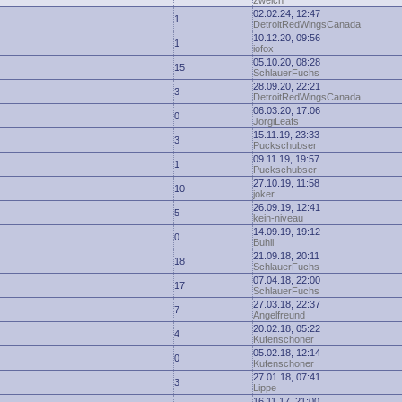
zwelch
02.02.24, 12:47
1
DetroitRedWingsCanada
10.12.20, 09:56
1
iofox
05.10.20, 08:28
15
SchlauerFuchs
28.09.20, 22:21
3
DetroitRedWingsCanada
06.03.20, 17:06
0
JörgiLeafs
15.11.19, 23:33
3
Puckschubser
09.11.19, 19:57
1
Puckschubser
27.10.19, 11:58
10
joker
26.09.19, 12:41
5
kein-niveau
14.09.19, 19:12
0
Buhli
21.09.18, 20:11
18
SchlauerFuchs
07.04.18, 22:00
17
SchlauerFuchs
27.03.18, 22:37
7
Angelfreund
20.02.18, 05:22
4
Kufenschoner
05.02.18, 12:14
0
Kufenschoner
27.01.18, 07:41
3
Lippe
16.11.17, 21:00