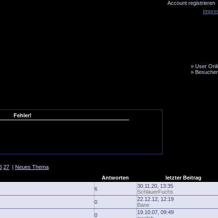
Account registrieren
Impre
»
User Onli
»
Besucher
LiveTicker
Media
Fanbus
Fehler!
6
27
|
Neues Thema
Antworten
letzter Beitrag
30.11.20, 13:35
6
SchlauerFuchs
22.12.12, 12:19
0
Bane
19.10.07, 09:49
0