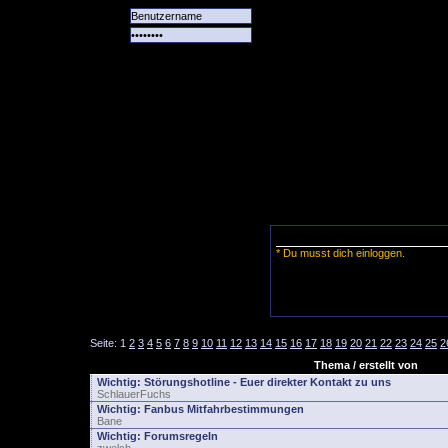
Alle
Das
Forum
Spiele
Team
alle
Tore
* Du musst dich einloggen.
Seite:
1
2
3
4
5
6
7
8
9
10
11
12
13
14
15
16
17
18
19
20
21
22
23
24
25
2
Thema / erstellt von
Wichtig:
Störungshotline - Euer direkter Kontakt zu uns
SchlauerFuchs
Wichtig:
Fanbus Mitfahrbestimmungen
Bane
Wichtig:
Forumsregeln