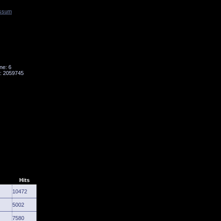
ssum
Tornado
Niesky
ne: 6
: 2059745
Hits
10472
5002
7580