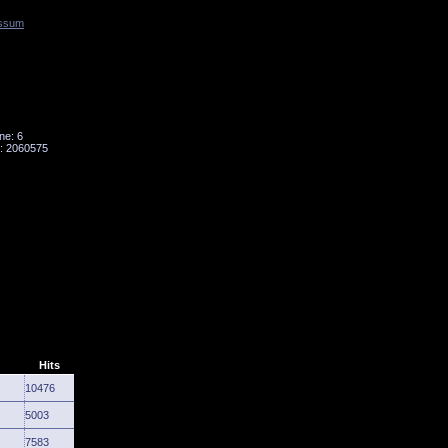
ssum
Tornado
Niesky
ne: 6
: 2060575
Hits
10476
5003
7583