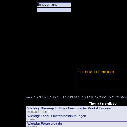
Alle
Das
Forum
Spiele
Team
alle
Tore
* Du musst dich einloggen.
Seite:
1
2
3
4
5
6
7
8
9
10
11
12
13
14
15
16
17
18
19
20
21
22
23
24
25
2
Thema / erstellt von
Wichtig:
Störungshotline - Euer direkter Kontakt zu uns
SchlauerFuchs
Wichtig:
Fanbus Mitfahrbestimmungen
Bane
Wichtig:
Forumsregeln