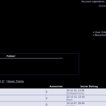
Account registrieren
Impre
»
User Onli
»
Besucher
LiveTicker
Media
Fanbus
Fehler!
6
27
|
Neues Thema
Antworten
letzter Beitrag
30.11.20, 13:35
6
SchlauerFuchs
22.12.12, 12:19
0
Bane
19.10.07, 09:49
0