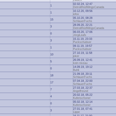
zwelch
02.02.24, 12:47
1
DetroitRedWingsCanada
10.12.20, 09:56
1
iofox
05.10.20, 08:28
15
SchlauerFuchs
28.09.20, 22:21
3
DetroitRedWingsCanada
06.03.20, 17:06
0
JörgiLeafs
15.11.19, 23:33
3
Puckschubser
09.11.19, 19:57
1
Puckschubser
27.10.19, 11:58
10
joker
26.09.19, 12:41
5
kein-niveau
14.09.19, 19:12
0
Buhli
21.09.18, 20:11
18
SchlauerFuchs
07.04.18, 22:00
17
SchlauerFuchs
27.03.18, 22:37
7
Angelfreund
20.02.18, 05:22
4
Kufenschoner
05.02.18, 12:14
0
Kufenschoner
27.01.18, 07:41
3
Lippe
16.11.17, 21:00