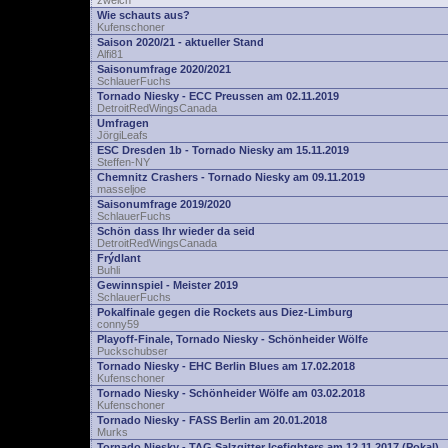
zwelch
Wie schauts aus?
Kufenschoner
Saison 2020/21 - aktueller Stand
Alfi81
Saisonumfrage 2020/2021
SchlauerFuchs
Tornado Niesky - ECC Preussen am 02.11.2019
DetroitRedWingsCanada
Umfragen
JörgiLeafs
ESC Dresden 1b - Tornado Niesky am 15.11.2019
Steffen-NY
Chemnitz Crashers - Tornado Niesky am 09.11.2019
masseljoe
Saisonumfrage 2019/2020
SchlauerFuchs
Schön dass Ihr wieder da seid
DetroitRedWingsCanada
Frýdlant
Buhli
Gewinnspiel - Meister 2019
SchlauerFuchs
Pokalfinale gegen die Rockets aus Diez-Limburg
conny59
Playoff-Finale, Tornado Niesky - Schönheider Wölfe
Puckschubser
Tornado Niesky - EHC Berlin Blues am 17.02.2018
Kufenschoner
Tornado Niesky - Schönheider Wölfe am 03.02.2018
Kufenschoner
Tornado Niesky - FASS Berlin am 20.01.2018
Murks
Tornado Niesky - TAG Salzgitter Icefighters am 12.11.2017 (Pokal)