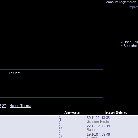
Account registrieren
Impre
»
User Onli
»
Besucher
LiveTicker
Media
Fanbus
Fehler!
6
27
|
Neues Thema
Antworten
letzter Beitrag
30.11.20, 13:35
6
SchlauerFuchs
22.12.12, 12:19
0
Bane
19.10.07, 09:49
0