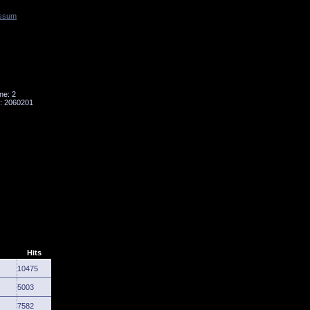
ssum
Tornado
Niesky
ne: 2
: 2060201
Hits
10475
5003
7582