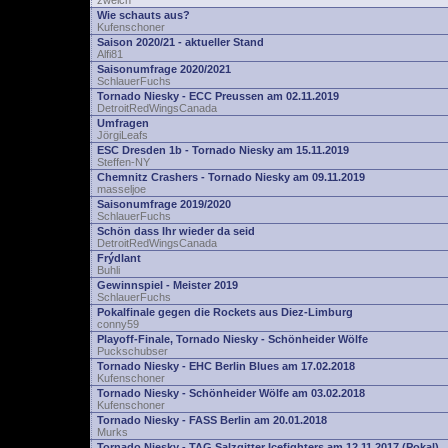
zwelch
Wie schauts aus?
Kufenschoner
Saison 2020/21 - aktueller Stand
Alfi81
Saisonumfrage 2020/2021
SchlauerFuchs
Tornado Niesky - ECC Preussen am 02.11.2019
DetroitRedWingsCanada
Umfragen
JörgiLeafs
ESC Dresden 1b - Tornado Niesky am 15.11.2019
Steffen-NY
Chemnitz Crashers - Tornado Niesky am 09.11.2019
masseljoe
Saisonumfrage 2019/2020
SchlauerFuchs
Schön dass Ihr wieder da seid
DetroitRedWingsCanada
Frýdlant
Buhli
Gewinnspiel - Meister 2019
SchlauerFuchs
Pokalfinale gegen die Rockets aus Diez-Limburg
conny59
Playoff-Finale, Tornado Niesky - Schönheider Wölfe
Puckschubser
Tornado Niesky - EHC Berlin Blues am 17.02.2018
Kufenschoner
Tornado Niesky - Schönheider Wölfe am 03.02.2018
Kufenschoner
Tornado Niesky - FASS Berlin am 20.01.2018
Murks
Tornado Niesky - TAG Salzgitter Icefighters am 12.11.2017 (Pokal)