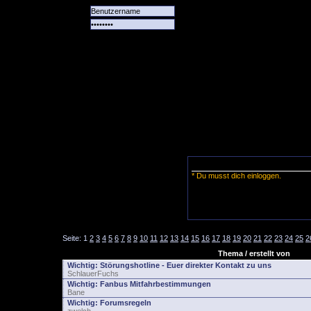
Alle
Das
Forum
Spiele
Team
alle
Tore
* Du musst dich einloggen.
Seite:
1
2
3
4
5
6
7
8
9
10
11
12
13
14
15
16
17
18
19
20
21
22
23
24
25
2
Thema / erstellt von
Wichtig:
Störungshotline - Euer direkter Kontakt zu uns
SchlauerFuchs
Wichtig:
Fanbus Mitfahrbestimmungen
Bane
Wichtig:
Forumsregeln