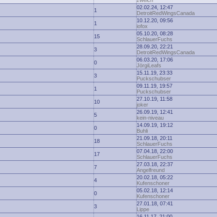
zwelch
02.02.24, 12:47
1
DetroitRedWingsCanada
10.12.20, 09:56
1
iofox
05.10.20, 08:28
15
SchlauerFuchs
28.09.20, 22:21
3
DetroitRedWingsCanada
06.03.20, 17:06
0
JörgiLeafs
15.11.19, 23:33
3
Puckschubser
09.11.19, 19:57
1
Puckschubser
27.10.19, 11:58
10
joker
26.09.19, 12:41
5
kein-niveau
14.09.19, 19:12
0
Buhli
21.09.18, 20:11
18
SchlauerFuchs
07.04.18, 22:00
17
SchlauerFuchs
27.03.18, 22:37
7
Angelfreund
20.02.18, 05:22
4
Kufenschoner
05.02.18, 12:14
0
Kufenschoner
27.01.18, 07:41
3
Lippe
16.11.17, 21:00