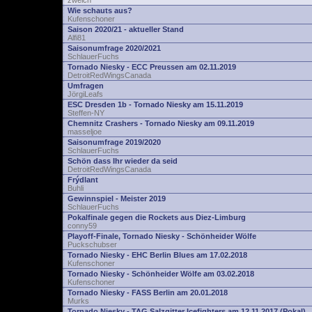
zwelch
Wie schauts aus?
Kufenschoner
Saison 2020/21 - aktueller Stand
Alfi81
Saisonumfrage 2020/2021
SchlauerFuchs
Tornado Niesky - ECC Preussen am 02.11.2019
DetroitRedWingsCanada
Umfragen
JörgiLeafs
ESC Dresden 1b - Tornado Niesky am 15.11.2019
Steffen-NY
Chemnitz Crashers - Tornado Niesky am 09.11.2019
masseljoe
Saisonumfrage 2019/2020
SchlauerFuchs
Schön dass Ihr wieder da seid
DetroitRedWingsCanada
Frýdlant
Buhli
Gewinnspiel - Meister 2019
SchlauerFuchs
Pokalfinale gegen die Rockets aus Diez-Limburg
conny59
Playoff-Finale, Tornado Niesky - Schönheider Wölfe
Puckschubser
Tornado Niesky - EHC Berlin Blues am 17.02.2018
Kufenschoner
Tornado Niesky - Schönheider Wölfe am 03.02.2018
Kufenschoner
Tornado Niesky - FASS Berlin am 20.01.2018
Murks
Tornado Niesky - TAG Salzgitter Icefighters am 12.11.2017 (Pokal)