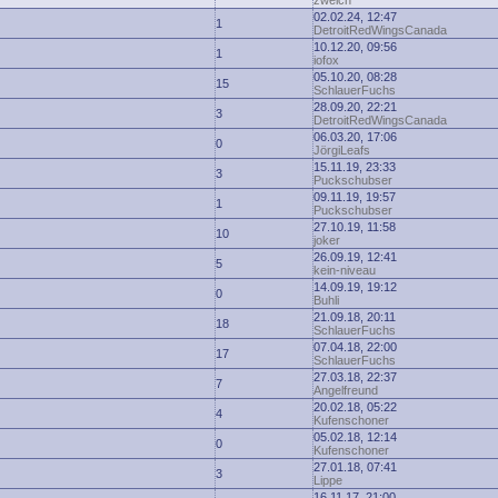
zwelch
02.02.24, 12:47
1
DetroitRedWingsCanada
10.12.20, 09:56
1
iofox
05.10.20, 08:28
15
SchlauerFuchs
28.09.20, 22:21
3
DetroitRedWingsCanada
06.03.20, 17:06
0
JörgiLeafs
15.11.19, 23:33
3
Puckschubser
09.11.19, 19:57
1
Puckschubser
27.10.19, 11:58
10
joker
26.09.19, 12:41
5
kein-niveau
14.09.19, 19:12
0
Buhli
21.09.18, 20:11
18
SchlauerFuchs
07.04.18, 22:00
17
SchlauerFuchs
27.03.18, 22:37
7
Angelfreund
20.02.18, 05:22
4
Kufenschoner
05.02.18, 12:14
0
Kufenschoner
27.01.18, 07:41
3
Lippe
16.11.17, 21:00