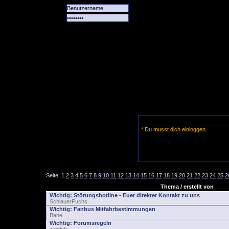
Alle
Das
Forum
Spiele
Team
alle
Tore
* Du musst dich einloggen.
Seite:
1
2
3
4
5
6
7
8
9
10
11
12
13
14
15
16
17
18
19
20
21
22
23
24
25
2
Thema / erstellt von
Wichtig:
Störungshotline - Euer direkter Kontakt zu uns
SchlauerFuchs
Wichtig:
Fanbus Mitfahrbestimmungen
Bane
Wichtig:
Forumsregeln