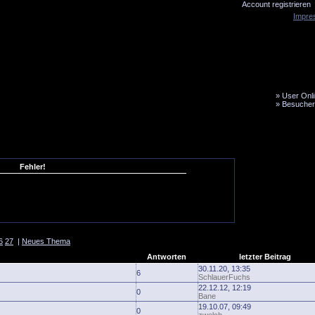
Account registrieren
Impre
»
User Onli
»
Besucher
LiveTicker
Media
Fanbus
Fehler!
6
27
|
Neues Thema
Antworten
letzter Beitrag
30.11.20, 13:35
6
SchlauerFuchs
22.12.12, 12:19
0
Bane
19.10.07, 09:49
0