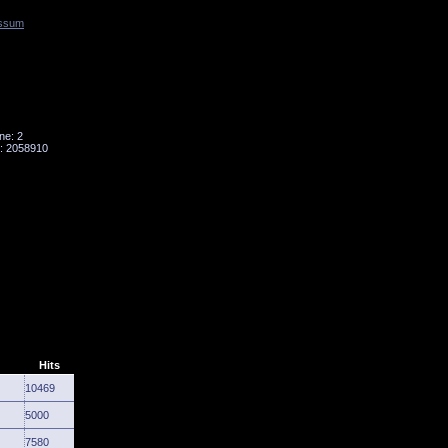
ssum
Tornado
Niesky
ne: 2
: 2058910
Hits
10469
5000
7580