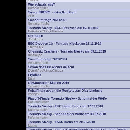
zwelch
Wie schauts aus?
Kufenschoner
Saison 2020/21 - aktueller Stand
Alfi81
Saisonumfrage 2020/2021
SchlauerFuchs
Tornado Niesky - ECC Preussen am 02.11.2019
DetroitRedWingsCanada
Umfragen
JörgiLeafs
ESC Dresden 1b - Tornado Niesky am 15.11.2019
Steffen-NY
Chemnitz Crashers - Tornado Niesky am 09.11.2019
masseljoe
Saisonumfrage 2019/2020
SchlauerFuchs
Schön dass Ihr wieder da seid
DetroitRedWingsCanada
Frýdlant
Buhli
Gewinnspiel - Meister 2019
SchlauerFuchs
Pokalfinale gegen die Rockets aus Diez-Limburg
conny59
Playoff-Finale, Tornado Niesky - Schönheider Wölfe
Puckschubser
Tornado Niesky - EHC Berlin Blues am 17.02.2018
Kufenschoner
Tornado Niesky - Schönheider Wölfe am 03.02.2018
Kufenschoner
Tornado Niesky - FASS Berlin am 20.01.2018
Murks
Tornado Niesky - TAG Salzgitter Icefighters am 12.11.2017 (Pokal)