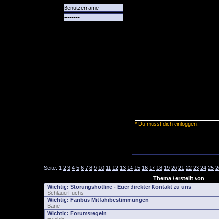
Alle
Das
Forum
Spiele
Team
alle
Tore
* Du musst dich einloggen.
Seite:
1
2
3
4
5
6
7
8
9
10
11
12
13
14
15
16
17
18
19
20
21
22
23
24
25
2
Thema / erstellt von
Wichtig:
Störungshotline - Euer direkter Kontakt zu uns
SchlauerFuchs
Wichtig:
Fanbus Mitfahrbestimmungen
Bane
Wichtig:
Forumsregeln