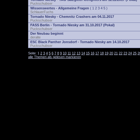
Puckschubser
Wissenswertes - Allgemeine Fragen
(
1
2
3
4
5
)
SchlauerFuchs
Tornado Niesky - Chemnitz Crashers am 04.11.2017
Puckschubser
FASS Berlin - Tornado Niesky am 31.10.2017 (Pokal)
Puckschubser
Der Neubau beginnt
deralte
ESC Black Panther Jonsdorf - Tornado Niesky am 14.10.2017
Puckschubser
Seite:
1
2
3
4
5
6
7
8
9
10
11
12
13
14
15
16
17
18
19
20
21
22
23
24
25
2
alle Themen als gelesen markieren