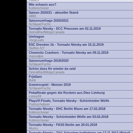
zwelch
Wie schauts aus?
Kufenschoner
Saison 2020/21 - aktueller Stand
Alfi81
Saisonumfrage 2020/2021
SchlauerFuchs
Tornado Niesky - ECC Preussen am 02.11.2019
DetroitRedWingsCanada
Umfragen
JörgiLeafs
ESC Dresden 1b - Tornado Niesky am 15.11.2019
Steffen-NY
Chemnitz Crashers - Tornado Niesky am 09.11.2019
masseljoe
Saisonumfrage 2019/2020
SchlauerFuchs
Schön dass Ihr wieder da seid
DetroitRedWingsCanada
Frýdlant
Buhli
Gewinnspiel - Meister 2019
SchlauerFuchs
Pokalfinale gegen die Rockets aus Diez-Limburg
conny59
Playoff-Finale, Tornado Niesky - Schönheider Wölfe
Puckschubser
Tornado Niesky - EHC Berlin Blues am 17.02.2018
Kufenschoner
Tornado Niesky - Schönheider Wölfe am 03.02.2018
Kufenschoner
Tornado Niesky - FASS Berlin am 20.01.2018
Murks
Tornado Niesky - TAG Salzgitter Icefighters am 12.11.2017 (Pokal)