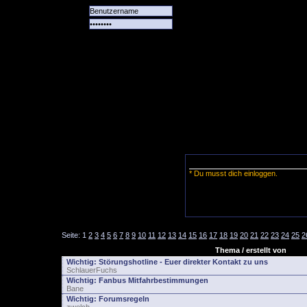
Alle
Das
Forum
Spiele
Team
alle
Tore
* Du musst dich einloggen.
Seite:
1
2
3
4
5
6
7
8
9
10
11
12
13
14
15
16
17
18
19
20
21
22
23
24
25
2
Thema / erstellt von
Wichtig:
Störungshotline - Euer direkter Kontakt zu uns
SchlauerFuchs
Wichtig:
Fanbus Mitfahrbestimmungen
Bane
Wichtig:
Forumsregeln