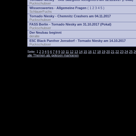
Puckschubser
Wissenswertes - Allgemeine Fragen
(
1
2
3
4
5
)
SchlauerFuchs
Tornado Niesky - Chemnitz Crashers am 04.11.2017
Puckschubser
FASS Berlin - Tornado Niesky am 31.10.2017 (Pokal)
Puckschubser
Der Neubau beginnt
deralte
ESC Black Panther Jonsdorf - Tornado Niesky am 14.10.2017
Puckschubser
Seite:
1
2
3
4
5
6
7
8
9
10
11
12
13
14
15
16
17
18
19
20
21
22
23
24
25
2
alle Themen als gelesen markieren