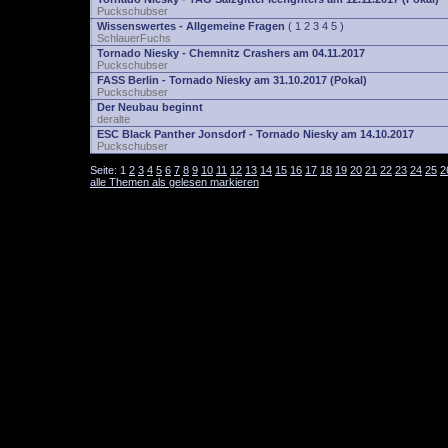
Puckschubser
Wissenswertes - Allgemeine Fragen
(
1
2
3
4
5
)
SchlauerFuchs
Tornado Niesky - Chemnitz Crashers am 04.11.2017
Puckschubser
FASS Berlin - Tornado Niesky am 31.10.2017 (Pokal)
Puckschubser
Der Neubau beginnt
deralte
ESC Black Panther Jonsdorf - Tornado Niesky am 14.10.2017
Puckschubser
Seite:
1
2
3
4
5
6
7
8
9
10
11
12
13
14
15
16
17
18
19
20
21
22
23
24
25
2
alle Themen als gelesen markieren