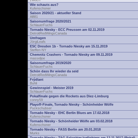
zwelch
Wie schauts aus?
Kufenschoner
Saison 2020/21 - aktueller Stand
Alfi81
Saisonumfrage 2020/2021
SchlauerFuchs
Tornado Niesky - ECC Preussen am 02.11.2019
DetroitRedWingsCanada
Umfragen
JörgiLeafs
ESC Dresden 1b - Tornado Niesky am 15.11.2019
Steffen-NY
Chemnitz Crashers - Tornado Niesky am 09.11.2019
masseljoe
Saisonumfrage 2019/2020
SchlauerFuchs
Schön dass Ihr wieder da seid
DetroitRedWingsCanada
Frýdlant
Buhli
Gewinnspiel - Meister 2019
SchlauerFuchs
Pokalfinale gegen die Rockets aus Diez-Limburg
conny59
Playoff-Finale, Tornado Niesky - Schönheider Wölfe
Puckschubser
Tornado Niesky - EHC Berlin Blues am 17.02.2018
Kufenschoner
Tornado Niesky - Schönheider Wölfe am 03.02.2018
Kufenschoner
Tornado Niesky - FASS Berlin am 20.01.2018
Murks
Tornado Niesky - TAG Salzgitter Icefighters am 12.11.2017 (Pokal)