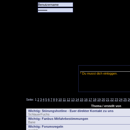
Alle
Das
Forum
Spiele
Team
alle
Tore
* Du musst dich einloggen.
Seite:
1
2
3
4
5
6
7
8
9
10
11
12
13
14
15
16
17
18
19
20
21
22
23
24
25
2
Thema / erstellt von
Wichtig:
Störungshotline - Euer direkter Kontakt zu uns
SchlauerFuchs
Wichtig:
Fanbus Mitfahrbestimmungen
Bane
Wichtig:
Forumsregeln