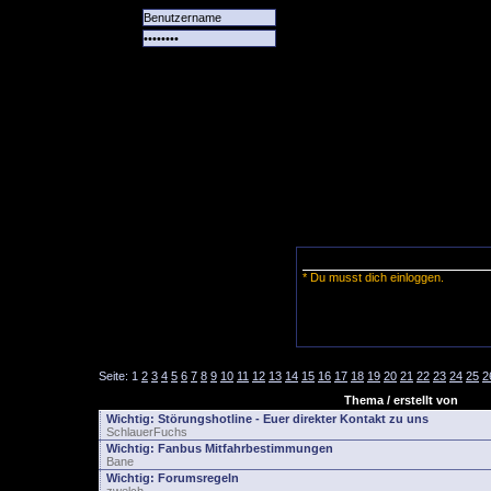
Alle
Das
Forum
Spiele
Team
alle
Tore
* Du musst dich einloggen.
Seite:
1
2
3
4
5
6
7
8
9
10
11
12
13
14
15
16
17
18
19
20
21
22
23
24
25
2
Thema / erstellt von
Wichtig:
Störungshotline - Euer direkter Kontakt zu uns
SchlauerFuchs
Wichtig:
Fanbus Mitfahrbestimmungen
Bane
Wichtig:
Forumsregeln