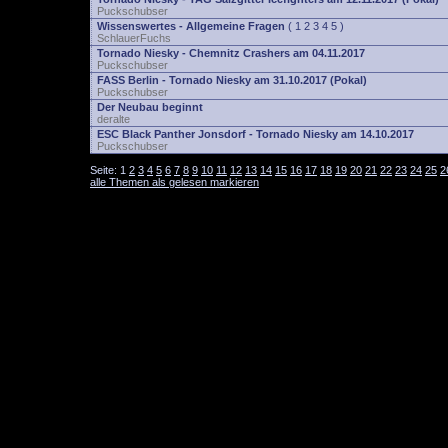
Puckschubser
Wissenswertes - Allgemeine Fragen
(
1
2
3
4
5
)
SchlauerFuchs
Tornado Niesky - Chemnitz Crashers am 04.11.2017
Puckschubser
FASS Berlin - Tornado Niesky am 31.10.2017 (Pokal)
Puckschubser
Der Neubau beginnt
deralte
ESC Black Panther Jonsdorf - Tornado Niesky am 14.10.2017
Puckschubser
Seite:
1
2
3
4
5
6
7
8
9
10
11
12
13
14
15
16
17
18
19
20
21
22
23
24
25
2
alle Themen als gelesen markieren