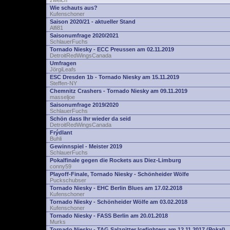
zwelch
Wie schauts aus?
Kufenschoner
Saison 2020/21 - aktueller Stand
Alfi81
Saisonumfrage 2020/2021
SchlauerFuchs
Tornado Niesky - ECC Preussen am 02.11.2019
DetroitRedWingsCanada
Umfragen
JörgiLeafs
ESC Dresden 1b - Tornado Niesky am 15.11.2019
Steffen-NY
Chemnitz Crashers - Tornado Niesky am 09.11.2019
masseljoe
Saisonumfrage 2019/2020
SchlauerFuchs
Schön dass Ihr wieder da seid
DetroitRedWingsCanada
Frýdlant
Buhli
Gewinnspiel - Meister 2019
SchlauerFuchs
Pokalfinale gegen die Rockets aus Diez-Limburg
conny59
Playoff-Finale, Tornado Niesky - Schönheider Wölfe
Puckschubser
Tornado Niesky - EHC Berlin Blues am 17.02.2018
Kufenschoner
Tornado Niesky - Schönheider Wölfe am 03.02.2018
Kufenschoner
Tornado Niesky - FASS Berlin am 20.01.2018
Murks
Tornado Niesky - TAG Salzgitter Icefighters am 12.11.2017 (Pokal)