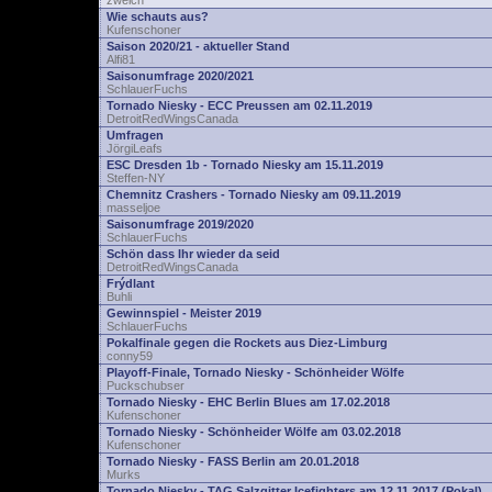
zwelch
Wie schauts aus?
Kufenschoner
Saison 2020/21 - aktueller Stand
Alfi81
Saisonumfrage 2020/2021
SchlauerFuchs
Tornado Niesky - ECC Preussen am 02.11.2019
DetroitRedWingsCanada
Umfragen
JörgiLeafs
ESC Dresden 1b - Tornado Niesky am 15.11.2019
Steffen-NY
Chemnitz Crashers - Tornado Niesky am 09.11.2019
masseljoe
Saisonumfrage 2019/2020
SchlauerFuchs
Schön dass Ihr wieder da seid
DetroitRedWingsCanada
Frýdlant
Buhli
Gewinnspiel - Meister 2019
SchlauerFuchs
Pokalfinale gegen die Rockets aus Diez-Limburg
conny59
Playoff-Finale, Tornado Niesky - Schönheider Wölfe
Puckschubser
Tornado Niesky - EHC Berlin Blues am 17.02.2018
Kufenschoner
Tornado Niesky - Schönheider Wölfe am 03.02.2018
Kufenschoner
Tornado Niesky - FASS Berlin am 20.01.2018
Murks
Tornado Niesky - TAG Salzgitter Icefighters am 12.11.2017 (Pokal)