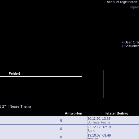
Account registrieren
Impre
»
User Onli
»
Besucher
LiveTicker
Media
Fanbus
Fehler!
6
27
|
Neues Thema
Antworten
letzter Beitrag
30.11.20, 13:35
6
SchlauerFuchs
22.12.12, 12:19
0
Bane
19.10.07, 09:49
0