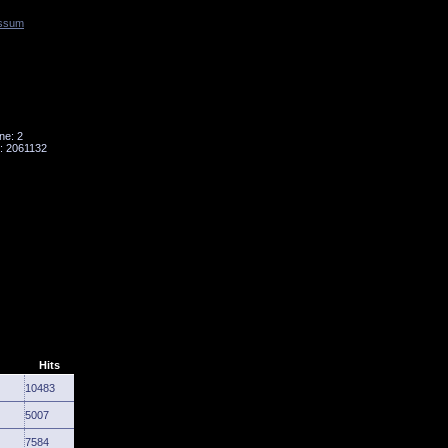
ssum
Tornado
Niesky
ne: 2
: 2061132
Hits
10483
5007
7584