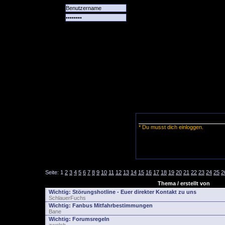
Alle
Das
Forum
Spiele
Team
alle
Tore
* Du musst dich einloggen.
Seite:
1
2
3
4
5
6
7
8
9
10
11
12
13
14
15
16
17
18
19
20
21
22
23
24
25
2
Thema / erstellt von
Wichtig:
Störungshotline - Euer direkter Kontakt zu uns
SchlauerFuchs
Wichtig:
Fanbus Mitfahrbestimmungen
Bane
Wichtig:
Forumsregeln