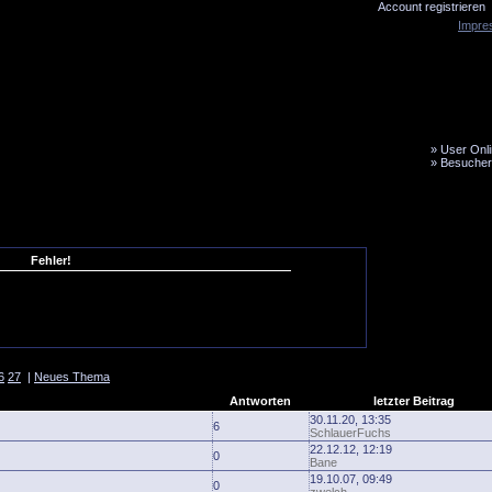
Account registrieren
Impre
»
User Onli
»
Besucher
LiveTicker
Media
Fanbus
Fehler!
6
27
|
Neues Thema
Antworten
letzter Beitrag
30.11.20, 13:35
6
SchlauerFuchs
22.12.12, 12:19
0
Bane
19.10.07, 09:49
0