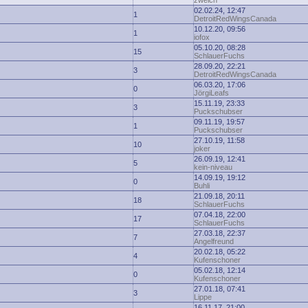
zwelch
02.02.24, 12:47
1
DetroitRedWingsCanada
10.12.20, 09:56
1
iofox
05.10.20, 08:28
15
SchlauerFuchs
28.09.20, 22:21
3
DetroitRedWingsCanada
06.03.20, 17:06
0
JörgiLeafs
15.11.19, 23:33
3
Puckschubser
09.11.19, 19:57
1
Puckschubser
27.10.19, 11:58
10
joker
26.09.19, 12:41
5
kein-niveau
14.09.19, 19:12
0
Buhli
21.09.18, 20:11
18
SchlauerFuchs
07.04.18, 22:00
17
SchlauerFuchs
27.03.18, 22:37
7
Angelfreund
20.02.18, 05:22
4
Kufenschoner
05.02.18, 12:14
0
Kufenschoner
27.01.18, 07:41
3
Lippe
16.11.17, 21:00