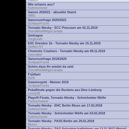
zwelch
Wie schauts aus?
Kufenschoner
Saison 2020/21 - aktueller Stand
Alfi81
Saisonumfrage 2020/2021
SchlauerFuchs
Tornado Niesky - ECC Preussen am 02.11.2019
DetroitRedWingsCanada
Umfragen
JörgiLeafs
ESC Dresden 1b - Tornado Niesky am 15.11.2019
Steffen-NY
Chemnitz Crashers - Tornado Niesky am 09.11.2019
masseljoe
Saisonumfrage 2019/2020
SchlauerFuchs
Schön dass Ihr wieder da seid
DetroitRedWingsCanada
Frýdlant
Buhli
Gewinnspiel - Meister 2019
SchlauerFuchs
Pokalfinale gegen die Rockets aus Diez-Limburg
conny59
Playoff-Finale, Tornado Niesky - Schönheider Wölfe
Puckschubser
Tornado Niesky - EHC Berlin Blues am 17.02.2018
Kufenschoner
Tornado Niesky - Schönheider Wölfe am 03.02.2018
Kufenschoner
Tornado Niesky - FASS Berlin am 20.01.2018
Murks
Tornado Niesky - TAG Salzgitter Icefighters am 12.11.2017 (Pokal)