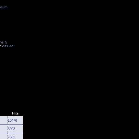
ssum
Tornado
Niesky
ne: 5
: 2060321
Hits
10476
5003
7583