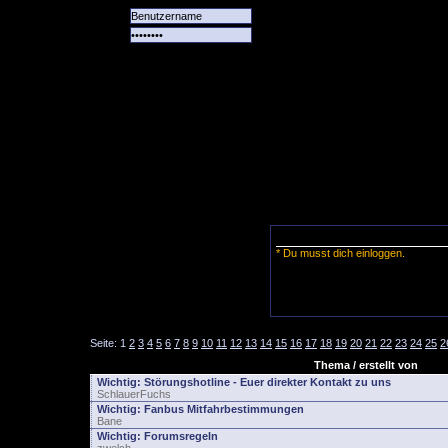
Alle
Das
Forum
Spiele
Team
alle
Tore
* Du musst dich einloggen.
Seite:
1
2
3
4
5
6
7
8
9
10
11
12
13
14
15
16
17
18
19
20
21
22
23
24
25
2
Thema / erstellt von
Wichtig:
Störungshotline - Euer direkter Kontakt zu uns
SchlauerFuchs
Wichtig:
Fanbus Mitfahrbestimmungen
Bane
Wichtig:
Forumsregeln