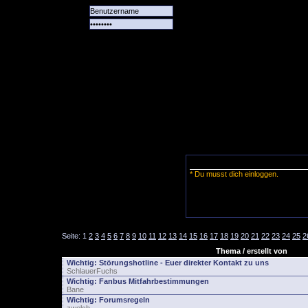
Alle
Das
Forum
Spiele
Team
alle
Tore
* Du musst dich einloggen.
Seite:
1
2
3
4
5
6
7
8
9
10
11
12
13
14
15
16
17
18
19
20
21
22
23
24
25
2
Thema / erstellt von
Wichtig:
Störungshotline - Euer direkter Kontakt zu uns
SchlauerFuchs
Wichtig:
Fanbus Mitfahrbestimmungen
Bane
Wichtig:
Forumsregeln