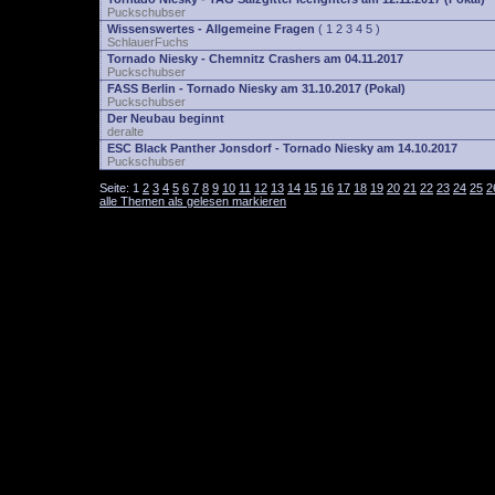
Puckschubser
Wissenswertes - Allgemeine Fragen
(
1
2
3
4
5
)
SchlauerFuchs
Tornado Niesky - Chemnitz Crashers am 04.11.2017
Puckschubser
FASS Berlin - Tornado Niesky am 31.10.2017 (Pokal)
Puckschubser
Der Neubau beginnt
deralte
ESC Black Panther Jonsdorf - Tornado Niesky am 14.10.2017
Puckschubser
Seite:
1
2
3
4
5
6
7
8
9
10
11
12
13
14
15
16
17
18
19
20
21
22
23
24
25
2
alle Themen als gelesen markieren