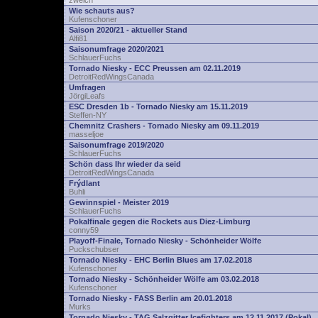
zwelch
Wie schauts aus?
Kufenschoner
Saison 2020/21 - aktueller Stand
Alfi81
Saisonumfrage 2020/2021
SchlauerFuchs
Tornado Niesky - ECC Preussen am 02.11.2019
DetroitRedWingsCanada
Umfragen
JörgiLeafs
ESC Dresden 1b - Tornado Niesky am 15.11.2019
Steffen-NY
Chemnitz Crashers - Tornado Niesky am 09.11.2019
masseljoe
Saisonumfrage 2019/2020
SchlauerFuchs
Schön dass Ihr wieder da seid
DetroitRedWingsCanada
Frýdlant
Buhli
Gewinnspiel - Meister 2019
SchlauerFuchs
Pokalfinale gegen die Rockets aus Diez-Limburg
conny59
Playoff-Finale, Tornado Niesky - Schönheider Wölfe
Puckschubser
Tornado Niesky - EHC Berlin Blues am 17.02.2018
Kufenschoner
Tornado Niesky - Schönheider Wölfe am 03.02.2018
Kufenschoner
Tornado Niesky - FASS Berlin am 20.01.2018
Murks
Tornado Niesky - TAG Salzgitter Icefighters am 12.11.2017 (Pokal)