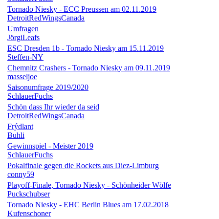
Tornado Niesky - ECC Preussen am 02.11.2019
DetroitRedWingsCanada
Umfragen
JörgiLeafs
ESC Dresden 1b - Tornado Niesky am 15.11.2019
Steffen-NY
Chemnitz Crashers - Tornado Niesky am 09.11.2019
masseljoe
Saisonumfrage 2019/2020
SchlauerFuchs
Schön dass Ihr wieder da seid
DetroitRedWingsCanada
Frýdlant
Buhli
Gewinnspiel - Meister 2019
SchlauerFuchs
Pokalfinale gegen die Rockets aus Diez-Limburg
conny59
Playoff-Finale, Tornado Niesky - Schönheider Wölfe
Puckschubser
Tornado Niesky - EHC Berlin Blues am 17.02.2018
Kufenschoner