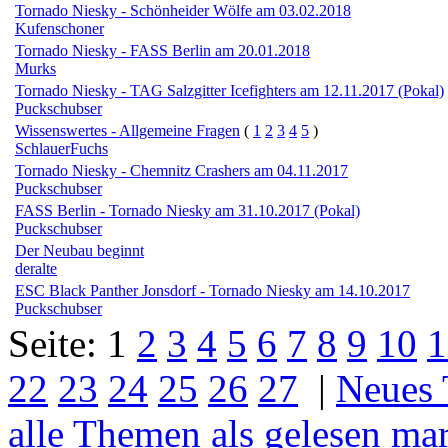
Tornado Niesky - Schönheider Wölfe am 03.02.2018
Kufenschoner
Tornado Niesky - FASS Berlin am 20.01.2018
Murks
Tornado Niesky - TAG Salzgitter Icefighters am 12.11.2017 (Pokal)
Puckschubser
Wissenswertes - Allgemeine Fragen
(
1
2
3
4
5
)
SchlauerFuchs
Tornado Niesky - Chemnitz Crashers am 04.11.2017
Puckschubser
FASS Berlin - Tornado Niesky am 31.10.2017 (Pokal)
Puckschubser
Der Neubau beginnt
deralte
ESC Black Panther Jonsdorf - Tornado Niesky am 14.10.2017
Puckschubser
Seite:
1
2
3
4
5
6
7
8
9
10
1
22
23
24
25
26
27
|
Neues
alle Themen als gelesen ma