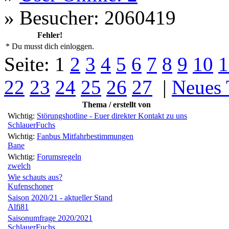
»
Besucher: 2060419
Fehler!
* Du musst dich einloggen.
Seite:
1
2
3
4
5
6
7
8
9
10
1
22
23
24
25
26
27
|
Neues
Thema / erstellt von
Wichtig:
Störungshotline - Euer direkter Kontakt zu uns
SchlauerFuchs
Wichtig:
Fanbus Mitfahrbestimmungen
Bane
Wichtig:
Forumsregeln
zwelch
Wie schauts aus?
Kufenschoner
Saison 2020/21 - aktueller Stand
Alfi81
Saisonumfrage 2020/2021
SchlauerFuchs