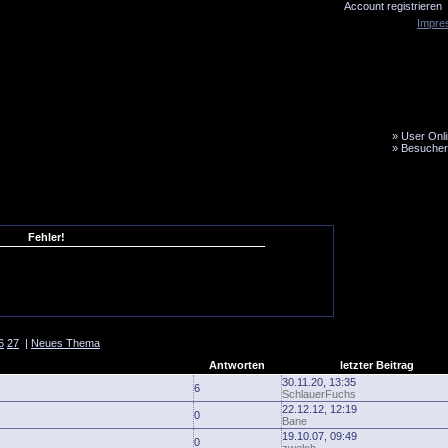
Account registrieren
Impre
»
User Onli
»
Besucher
LiveTicker
Media
Fanbus
Fehler!
6
27
|
Neues Thema
Antworten
letzter Beitrag
30.11.20, 13:35
6
SchlauerFuchs
22.12.12, 12:19
0
Bane
19.10.07, 09:49
0