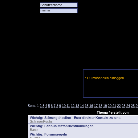
Alle
Das
Forum
Spiele
Team
alle
Tore
* Du musst dich einloggen.
Seite:
1
2
3
4
5
6
7
8
9
10
11
12
13
14
15
16
17
18
19
20
21
22
23
24
25
2
Thema / erstellt von
Wichtig:
Störungshotline - Euer direkter Kontakt zu uns
SchlauerFuchs
Wichtig:
Fanbus Mitfahrbestimmungen
Bane
Wichtig:
Forumsregeln