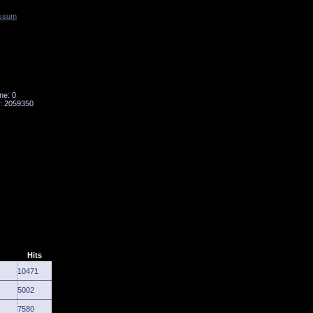
ssum
Tornado
Niesky
ne: 0
: 2059350
Hits
10471
5002
7580