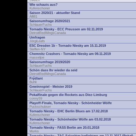
zwelch
Wie schauts aus?
Kufenschoner
Saison 2020/21 - aktueller Stand
Alfi81
Saisonumfrage 2020/2021
SchlauerFuchs
Tornado Niesky - ECC Preussen am 02.11.2019
DetroitRedWingsCanada
Umfragen
JörgiLeafs
ESC Dresden 1b - Tornado Niesky am 15.11.2019
Steffen-NY
Chemnitz Crashers - Tornado Niesky am 09.11.2019
masseljoe
Saisonumfrage 2019/2020
SchlauerFuchs
Schön dass Ihr wieder da seid
DetroitRedWingsCanada
Frýdlant
Buhli
Gewinnspiel - Meister 2019
SchlauerFuchs
Pokalfinale gegen die Rockets aus Diez-Limburg
conny59
Playoff-Finale, Tornado Niesky - Schönheider Wölfe
Puckschubser
Tornado Niesky - EHC Berlin Blues am 17.02.2018
Kufenschoner
Tornado Niesky - Schönheider Wölfe am 03.02.2018
Kufenschoner
Tornado Niesky - FASS Berlin am 20.01.2018
Murks
Tornado Niesky - TAG Salzgitter Icefighters am 12.11.2017 (Pokal)