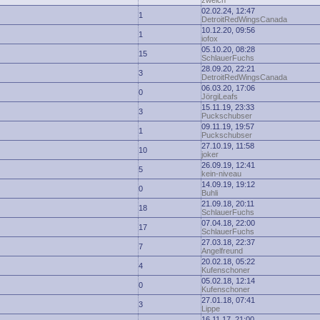
zwelch
02.02.24, 12:47
1
DetroitRedWingsCanada
10.12.20, 09:56
1
iofox
05.10.20, 08:28
15
SchlauerFuchs
28.09.20, 22:21
3
DetroitRedWingsCanada
06.03.20, 17:06
0
JörgiLeafs
15.11.19, 23:33
3
Puckschubser
09.11.19, 19:57
1
Puckschubser
27.10.19, 11:58
10
joker
26.09.19, 12:41
5
kein-niveau
14.09.19, 19:12
0
Buhli
21.09.18, 20:11
18
SchlauerFuchs
07.04.18, 22:00
17
SchlauerFuchs
27.03.18, 22:37
7
Angelfreund
20.02.18, 05:22
4
Kufenschoner
05.02.18, 12:14
0
Kufenschoner
27.01.18, 07:41
3
Lippe
16.11.17, 21:00