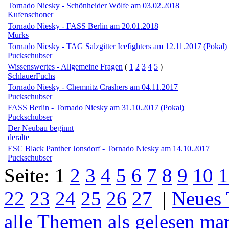
Tornado Niesky - Schönheider Wölfe am 03.02.2018
Kufenschoner
Tornado Niesky - FASS Berlin am 20.01.2018
Murks
Tornado Niesky - TAG Salzgitter Icefighters am 12.11.2017 (Pokal)
Puckschubser
Wissenswertes - Allgemeine Fragen
(
1
2
3
4
5
)
SchlauerFuchs
Tornado Niesky - Chemnitz Crashers am 04.11.2017
Puckschubser
FASS Berlin - Tornado Niesky am 31.10.2017 (Pokal)
Puckschubser
Der Neubau beginnt
deralte
ESC Black Panther Jonsdorf - Tornado Niesky am 14.10.2017
Puckschubser
Seite:
1
2
3
4
5
6
7
8
9
10
1
22
23
24
25
26
27
|
Neues
alle Themen als gelesen ma