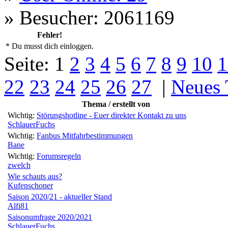
»
Besucher: 2061169
Fehler!
* Du musst dich einloggen.
Seite:
1
2
3
4
5
6
7
8
9
10
1
22
23
24
25
26
27
|
Neues
Thema / erstellt von
Wichtig:
Störungshotline - Euer direkter Kontakt zu uns
SchlauerFuchs
Wichtig:
Fanbus Mitfahrbestimmungen
Bane
Wichtig:
Forumsregeln
zwelch
Wie schauts aus?
Kufenschoner
Saison 2020/21 - aktueller Stand
Alfi81
Saisonumfrage 2020/2021
SchlauerFuchs