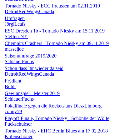
Tornado Niesky - ECC Preussen am 02.11.2019
DetroitRedWingsCanada
Umfragen
JörgiLeafs
ESC Dresden 1b - Tornado Niesky am 15.11.2019
Steffen-NY
Chemnitz Crashers - Tornado Niesky am 09.11.2019
masseljoe
Saisonumfrage 2019/2020
SchlauerFuchs
Schön dass Ihr wieder da seid
DetroitRedWingsCanada
Frýdlant
Buhli
Gewinnspiel - Meister 2019
SchlauerFuchs
Pokalfinale gegen die Rockets aus Diez-Limburg
conny59
Playoff-Finale, Tornado Niesky - Schönheider Wölfe
Puckschubser
Tornado Niesky - EHC Berlin Blues am 17.02.2018
Kufenschoner