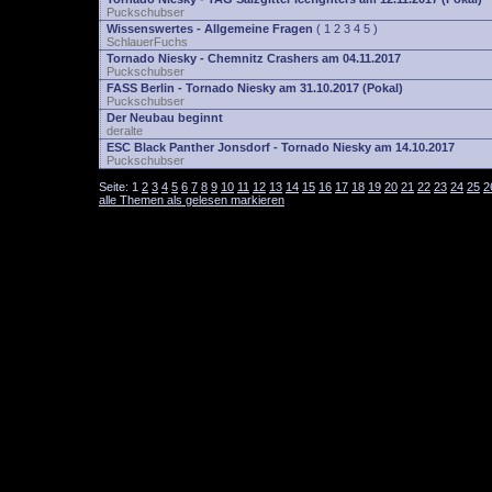
Puckschubser
Wissenswertes - Allgemeine Fragen
(
1
2
3
4
5
)
SchlauerFuchs
Tornado Niesky - Chemnitz Crashers am 04.11.2017
Puckschubser
FASS Berlin - Tornado Niesky am 31.10.2017 (Pokal)
Puckschubser
Der Neubau beginnt
deralte
ESC Black Panther Jonsdorf - Tornado Niesky am 14.10.2017
Puckschubser
Seite:
1
2
3
4
5
6
7
8
9
10
11
12
13
14
15
16
17
18
19
20
21
22
23
24
25
2
alle Themen als gelesen markieren