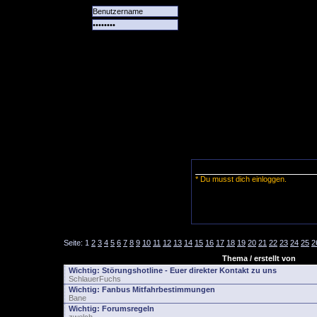
Alle
Das
Forum
Spiele
Team
alle
Tore
* Du musst dich einloggen.
Seite:
1
2
3
4
5
6
7
8
9
10
11
12
13
14
15
16
17
18
19
20
21
22
23
24
25
2
Thema / erstellt von
Wichtig:
Störungshotline - Euer direkter Kontakt zu uns
SchlauerFuchs
Wichtig:
Fanbus Mitfahrbestimmungen
Bane
Wichtig:
Forumsregeln