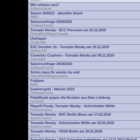
zwelch
Wie schauts aus?
Kufenschoner
Saison 2020/21 - aktueller Stand
Alfi81
Saisonumfrage 2020/2021
SchlauerFuchs
Tornado Niesky - ECC Preussen am 02.11.2019
DetroitRedWingsCanada
Umfragen
JörgiLeafs
ESC Dresden 1b - Tornado Niesky am 15.11.2019
Steffen-NY
Chemnitz Crashers - Tornado Niesky am 09.11.2019
masseljoe
Saisonumfrage 2019/2020
SchlauerFuchs
Schön dass Ihr wieder da seid
DetroitRedWingsCanada
Frýdlant
Buhli
Gewinnspiel - Meister 2019
SchlauerFuchs
Pokalfinale gegen die Rockets aus Diez-Limburg
conny59
Playoff-Finale, Tornado Niesky - Schönheider Wölfe
Puckschubser
Tornado Niesky - EHC Berlin Blues am 17.02.2018
Kufenschoner
Tornado Niesky - Schönheider Wölfe am 03.02.2018
Kufenschoner
Tornado Niesky - FASS Berlin am 20.01.2018
Murks
Tornado Niesky - TAG Salzgitter Icefighters am 12.11.2017 (Pokal)