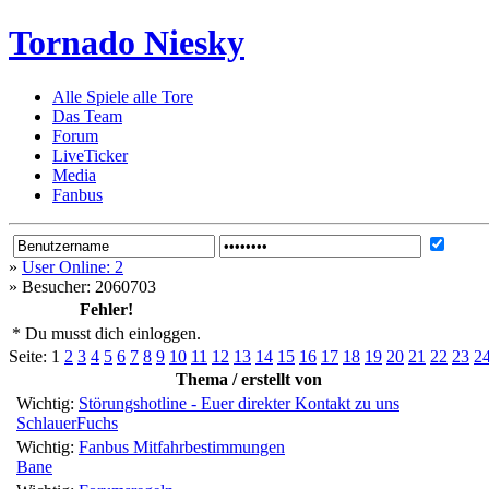
Tornado Niesky
Alle Spiele alle Tore
Das Team
Forum
LiveTicker
Media
Fanbus
»
User Online: 2
»
Besucher: 2060703
Fehler!
* Du musst dich einloggen.
Seite:
1
2
3
4
5
6
7
8
9
10
11
12
13
14
15
16
17
18
19
20
21
22
23
2
Thema / erstellt von
Wichtig:
Störungshotline - Euer direkter Kontakt zu uns
SchlauerFuchs
Wichtig:
Fanbus Mitfahrbestimmungen
Bane