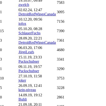
19.10.07, 09:49
0
7583
zwelch
02.02.24, 12:47
1
3095
DetroitRedWingsCanada
10.12.20, 09:56
1
7156
iofox
05.10.20, 08:28
15
7390
SchlauerFuchs
28.09.20, 22:21
3
7361
DetroitRedWingsCanada
06.03.20, 17:06
0
4680
JörgiLeafs
15.11.19, 23:33
3
3341
Puckschubser
09.11.19, 19:57
1
3290
Puckschubser
27.10.19, 11:58
10
3753
joker
26.09.19, 12:41
5
3228
kein-niveau
14.09.19, 19:12
0
2861
Buhli
21.09.18, 20:11