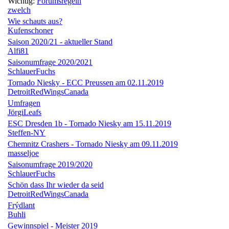
Wichtig:
Forumsregeln
zwelch
Wie schauts aus?
Kufenschoner
Saison 2020/21 - aktueller Stand
Alfi81
Saisonumfrage 2020/2021
SchlauerFuchs
Tornado Niesky - ECC Preussen am 02.11.2019
DetroitRedWingsCanada
Umfragen
JörgiLeafs
ESC Dresden 1b - Tornado Niesky am 15.11.2019
Steffen-NY
Chemnitz Crashers - Tornado Niesky am 09.11.2019
masseljoe
Saisonumfrage 2019/2020
SchlauerFuchs
Schön dass Ihr wieder da seid
DetroitRedWingsCanada
Frýdlant
Buhli
Gewinnspiel - Meister 2019