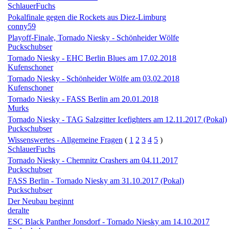
SchlauerFuchs
Pokalfinale gegen die Rockets aus Diez-Limburg
conny59
Playoff-Finale, Tornado Niesky - Schönheider Wölfe
Puckschubser
Tornado Niesky - EHC Berlin Blues am 17.02.2018
Kufenschoner
Tornado Niesky - Schönheider Wölfe am 03.02.2018
Kufenschoner
Tornado Niesky - FASS Berlin am 20.01.2018
Murks
Tornado Niesky - TAG Salzgitter Icefighters am 12.11.2017 (Pokal)
Puckschubser
Wissenswertes - Allgemeine Fragen
(
1
2
3
4
5
)
SchlauerFuchs
Tornado Niesky - Chemnitz Crashers am 04.11.2017
Puckschubser
FASS Berlin - Tornado Niesky am 31.10.2017 (Pokal)
Puckschubser
Der Neubau beginnt
deralte
ESC Black Panther Jonsdorf - Tornado Niesky am 14.10.2017