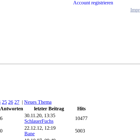
Account registrieren
Impr
4
25
26
27
|
Neues Thema
Antworten
letzter Beitrag
Hits
30.11.20, 13:35
6
10477
SchlauerFuchs
22.12.12, 12:19
0
5003
Bane