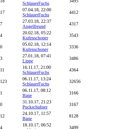
18
3495
SchlauerFuchs
07.04.18, 22:00
17
4412
SchlauerFuchs
27.03.18, 22:37
7
4317
Angelfreund
20.02.18, 05:22
4
3543
Kufenschoner
05.02.18, 12:14
0
3336
Kufenschoner
27.01.18, 07:41
3
3486
Lippe
16.11.17, 21:00
11
4364
SchlauerFuchs
06.11.17, 13:24
123
32656
SchlauerFuchs
06.11.17, 08:12
1
3166
Bane
31.10.17, 21:23
0
3167
Puckschubser
24.10.17, 11:57
12
8128
Bane
18.10.17, 06:52
4
3499