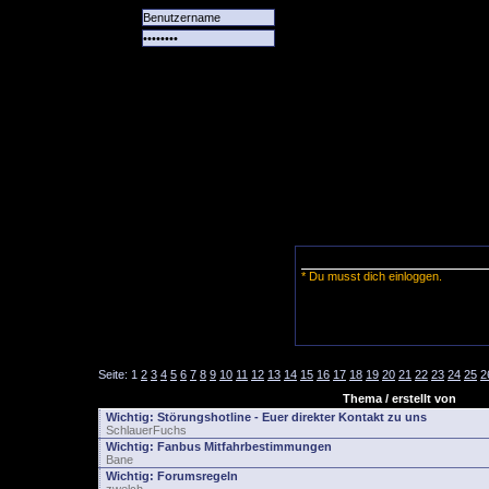
Alle
Das
Forum
Spiele
Team
alle
Tore
* Du musst dich einloggen.
Seite:
1
2
3
4
5
6
7
8
9
10
11
12
13
14
15
16
17
18
19
20
21
22
23
24
25
2
Thema / erstellt von
Wichtig:
Störungshotline - Euer direkter Kontakt zu uns
SchlauerFuchs
Wichtig:
Fanbus Mitfahrbestimmungen
Bane
Wichtig:
Forumsregeln