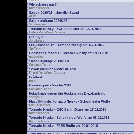
zwelch
Wie schauts aus?
Kufenschoner
Saison 2020/21 - aktueller Stand
Alfi81
Saisonumfrage 2020/2021
SchlauerFuchs
Tornado Niesky - ECC Preussen am 02.11.2019
DetroitRedWingsCanada
Umfragen
JörgiLeafs
ESC Dresden 1b - Tornado Niesky am 15.11.2019
Steffen-NY
Chemnitz Crashers - Tornado Niesky am 09.11.2019
masseljoe
Saisonumfrage 2019/2020
SchlauerFuchs
Schön dass Ihr wieder da seid
DetroitRedWingsCanada
Frýdlant
Buhli
Gewinnspiel - Meister 2019
SchlauerFuchs
Pokalfinale gegen die Rockets aus Diez-Limburg
conny59
Playoff-Finale, Tornado Niesky - Schönheider Wölfe
Puckschubser
Tornado Niesky - EHC Berlin Blues am 17.02.2018
Kufenschoner
Tornado Niesky - Schönheider Wölfe am 03.02.2018
Kufenschoner
Tornado Niesky - FASS Berlin am 20.01.2018
Murks
Tornado Niesky - TAG Salzgitter Icefighters am 12.11.2017 (Pokal)