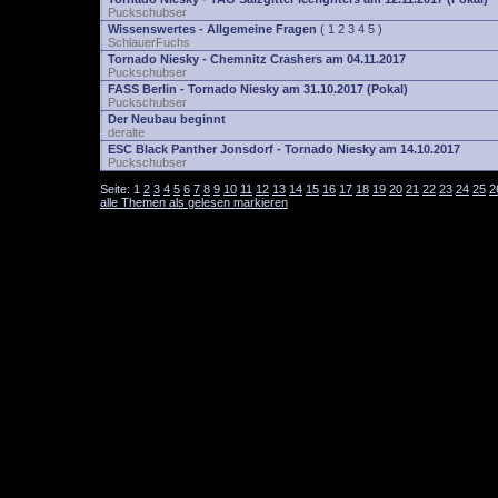
Puckschubser
Wissenswertes - Allgemeine Fragen
(
1
2
3
4
5
)
SchlauerFuchs
Tornado Niesky - Chemnitz Crashers am 04.11.2017
Puckschubser
FASS Berlin - Tornado Niesky am 31.10.2017 (Pokal)
Puckschubser
Der Neubau beginnt
deralte
ESC Black Panther Jonsdorf - Tornado Niesky am 14.10.2017
Puckschubser
Seite:
1
2
3
4
5
6
7
8
9
10
11
12
13
14
15
16
17
18
19
20
21
22
23
24
25
2
alle Themen als gelesen markieren