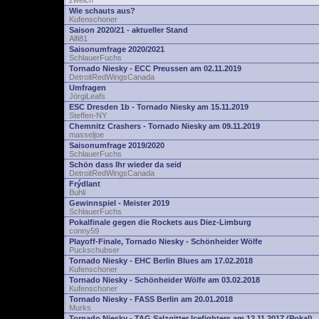
zwelch
Wie schauts aus?
Kufenschoner
Saison 2020/21 - aktueller Stand
Alfi81
Saisonumfrage 2020/2021
SchlauerFuchs
Tornado Niesky - ECC Preussen am 02.11.2019
DetroitRedWingsCanada
Umfragen
JörgiLeafs
ESC Dresden 1b - Tornado Niesky am 15.11.2019
Steffen-NY
Chemnitz Crashers - Tornado Niesky am 09.11.2019
masseljoe
Saisonumfrage 2019/2020
SchlauerFuchs
Schön dass Ihr wieder da seid
DetroitRedWingsCanada
Frýdlant
Buhli
Gewinnspiel - Meister 2019
SchlauerFuchs
Pokalfinale gegen die Rockets aus Diez-Limburg
conny59
Playoff-Finale, Tornado Niesky - Schönheider Wölfe
Puckschubser
Tornado Niesky - EHC Berlin Blues am 17.02.2018
Kufenschoner
Tornado Niesky - Schönheider Wölfe am 03.02.2018
Kufenschoner
Tornado Niesky - FASS Berlin am 20.01.2018
Murks
Tornado Niesky - TAG Salzgitter Icefighters am 12.11.2017 (Pokal)