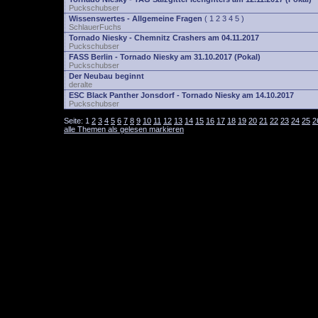
Puckschubser
Wissenswertes - Allgemeine Fragen
(
1
2
3
4
5
)
SchlauerFuchs
Tornado Niesky - Chemnitz Crashers am 04.11.2017
Puckschubser
FASS Berlin - Tornado Niesky am 31.10.2017 (Pokal)
Puckschubser
Der Neubau beginnt
deralte
ESC Black Panther Jonsdorf - Tornado Niesky am 14.10.2017
Puckschubser
Seite:
1
2
3
4
5
6
7
8
9
10
11
12
13
14
15
16
17
18
19
20
21
22
23
24
25
2
alle Themen als gelesen markieren