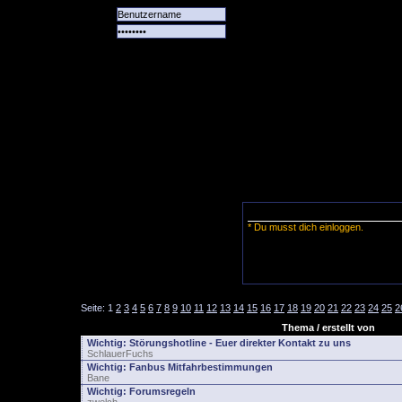
Alle
Das
Forum
Spiele
Team
alle
Tore
* Du musst dich einloggen.
Seite:
1
2
3
4
5
6
7
8
9
10
11
12
13
14
15
16
17
18
19
20
21
22
23
24
25
2
Thema / erstellt von
Wichtig:
Störungshotline - Euer direkter Kontakt zu uns
SchlauerFuchs
Wichtig:
Fanbus Mitfahrbestimmungen
Bane
Wichtig:
Forumsregeln