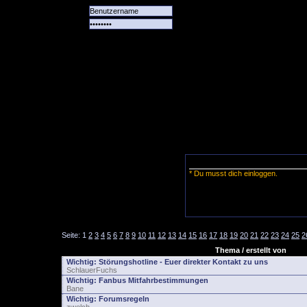
Alle
Das
Forum
Spiele
Team
alle
Tore
* Du musst dich einloggen.
Seite:
1
2
3
4
5
6
7
8
9
10
11
12
13
14
15
16
17
18
19
20
21
22
23
24
25
2
Thema / erstellt von
Wichtig:
Störungshotline - Euer direkter Kontakt zu uns
SchlauerFuchs
Wichtig:
Fanbus Mitfahrbestimmungen
Bane
Wichtig:
Forumsregeln