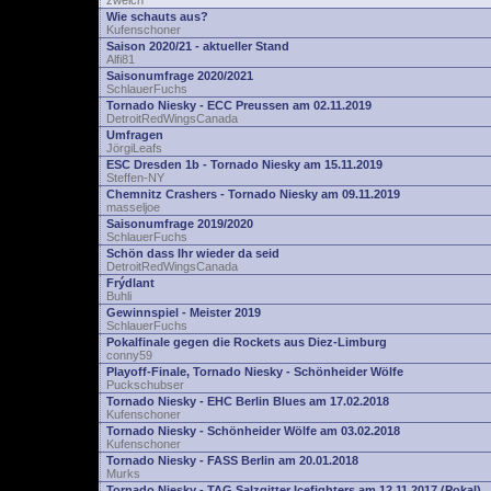
zwelch
Wie schauts aus?
Kufenschoner
Saison 2020/21 - aktueller Stand
Alfi81
Saisonumfrage 2020/2021
SchlauerFuchs
Tornado Niesky - ECC Preussen am 02.11.2019
DetroitRedWingsCanada
Umfragen
JörgiLeafs
ESC Dresden 1b - Tornado Niesky am 15.11.2019
Steffen-NY
Chemnitz Crashers - Tornado Niesky am 09.11.2019
masseljoe
Saisonumfrage 2019/2020
SchlauerFuchs
Schön dass Ihr wieder da seid
DetroitRedWingsCanada
Frýdlant
Buhli
Gewinnspiel - Meister 2019
SchlauerFuchs
Pokalfinale gegen die Rockets aus Diez-Limburg
conny59
Playoff-Finale, Tornado Niesky - Schönheider Wölfe
Puckschubser
Tornado Niesky - EHC Berlin Blues am 17.02.2018
Kufenschoner
Tornado Niesky - Schönheider Wölfe am 03.02.2018
Kufenschoner
Tornado Niesky - FASS Berlin am 20.01.2018
Murks
Tornado Niesky - TAG Salzgitter Icefighters am 12.11.2017 (Pokal)