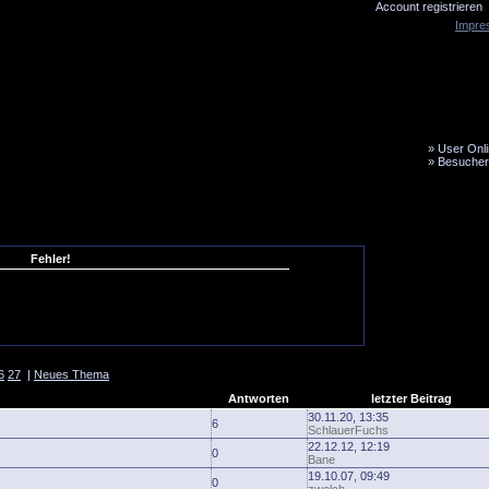
Account registrieren
Impre
»
User Onli
»
Besucher
LiveTicker
Media
Fanbus
Fehler!
6
27
|
Neues Thema
Antworten
letzter Beitrag
30.11.20, 13:35
6
SchlauerFuchs
22.12.12, 12:19
0
Bane
19.10.07, 09:49
0