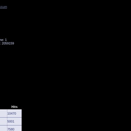
ssum
Tornado
Niesky
ne: 1
: 2059159
Hits
10470
5001
7580