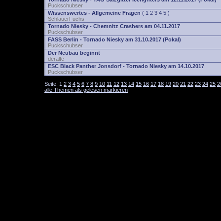
Puckschubser
Wissenswertes - Allgemeine Fragen
(
1
2
3
4
5
)
SchlauerFuchs
Tornado Niesky - Chemnitz Crashers am 04.11.2017
Puckschubser
FASS Berlin - Tornado Niesky am 31.10.2017 (Pokal)
Puckschubser
Der Neubau beginnt
deralte
ESC Black Panther Jonsdorf - Tornado Niesky am 14.10.2017
Puckschubser
Seite:
1
2
3
4
5
6
7
8
9
10
11
12
13
14
15
16
17
18
19
20
21
22
23
24
25
2
alle Themen als gelesen markieren