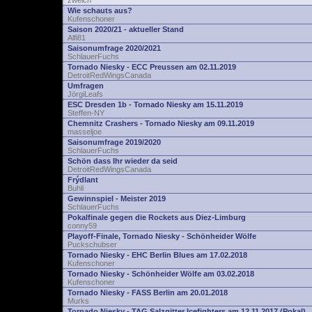
zwelch
Wie schauts aus?
Kufenschoner
Saison 2020/21 - aktueller Stand
Alfi81
Saisonumfrage 2020/2021
SchlauerFuchs
Tornado Niesky - ECC Preussen am 02.11.2019
DetroitRedWingsCanada
Umfragen
JörgiLeafs
ESC Dresden 1b - Tornado Niesky am 15.11.2019
Steffen-NY
Chemnitz Crashers - Tornado Niesky am 09.11.2019
masseljoe
Saisonumfrage 2019/2020
SchlauerFuchs
Schön dass Ihr wieder da seid
DetroitRedWingsCanada
Frýdlant
Buhli
Gewinnspiel - Meister 2019
SchlauerFuchs
Pokalfinale gegen die Rockets aus Diez-Limburg
conny59
Playoff-Finale, Tornado Niesky - Schönheider Wölfe
Puckschubser
Tornado Niesky - EHC Berlin Blues am 17.02.2018
Kufenschoner
Tornado Niesky - Schönheider Wölfe am 03.02.2018
Kufenschoner
Tornado Niesky - FASS Berlin am 20.01.2018
Murks
Tornado Niesky - TAG Salzgitter Icefighters am 12.11.2017 (Pokal)