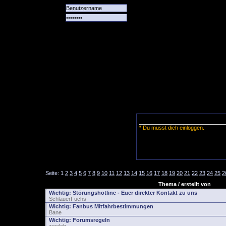
Alle
Das
Forum
Spiele
Team
alle
Tore
* Du musst dich einloggen.
Seite:
1
2
3
4
5
6
7
8
9
10
11
12
13
14
15
16
17
18
19
20
21
22
23
24
25
2
Thema / erstellt von
Wichtig:
Störungshotline - Euer direkter Kontakt zu uns
SchlauerFuchs
Wichtig:
Fanbus Mitfahrbestimmungen
Bane
Wichtig:
Forumsregeln