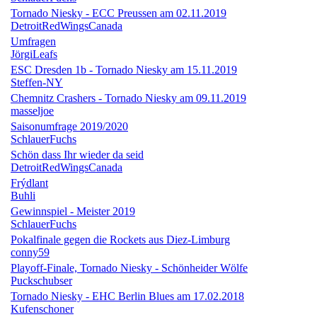
Tornado Niesky - ECC Preussen am 02.11.2019
DetroitRedWingsCanada
Umfragen
JörgiLeafs
ESC Dresden 1b - Tornado Niesky am 15.11.2019
Steffen-NY
Chemnitz Crashers - Tornado Niesky am 09.11.2019
masseljoe
Saisonumfrage 2019/2020
SchlauerFuchs
Schön dass Ihr wieder da seid
DetroitRedWingsCanada
Frýdlant
Buhli
Gewinnspiel - Meister 2019
SchlauerFuchs
Pokalfinale gegen die Rockets aus Diez-Limburg
conny59
Playoff-Finale, Tornado Niesky - Schönheider Wölfe
Puckschubser
Tornado Niesky - EHC Berlin Blues am 17.02.2018
Kufenschoner