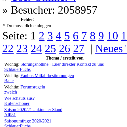
»
Besucher: 2058957
Fehler!
* Du musst dich einloggen.
Seite:
1
2
3
4
5
6
7
8
9
10
1
22
23
24
25
26
27
|
Neues
Thema / erstellt von
Wichtig:
Störungshotline - Euer direkter Kontakt zu uns
SchlauerFuchs
Wichtig:
Fanbus Mitfahrbestimmungen
Bane
Wichtig:
Forumsregeln
zwelch
Wie schauts aus?
Kufenschoner
Saison 2020/21 - aktueller Stand
Alfi81
Saisonumfrage 2020/2021
SchlauerFuchs