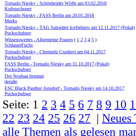
Tornado Niesky - Schönheider Wölfe am 03.02.2018
Kufenschoner
Tornado Niesky - FASS Berlin am 20.01.2018
Murks
Tornado Niesky - TAG Salzgitter Icefighters am 12.11.2017 (Pokal)
Puckschubser
Wissenswertes - Allgemeine Fragen
(
1
2
3
4
5
)
SchlauerFuchs
Tornado Niesky - Chemnitz Crashers am 04.11.2017
Puckschubser
FASS Berlin - Tornado Niesky am 31.10.2017 (Pokal)
Puckschubser
Der Neubau beginnt
deralte
ESC Black Panther Jonsdorf - Tornado Niesky am 14.10.2017
Puckschubser
Seite:
1
2
3
4
5
6
7
8
9
10
1
22
23
24
25
26
27
|
Neues
alle Themen als gelesen ma