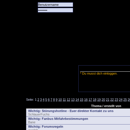
Alle
Das
Forum
Spiele
Team
alle
Tore
* Du musst dich einloggen.
Seite:
1
2
3
4
5
6
7
8
9
10
11
12
13
14
15
16
17
18
19
20
21
22
23
24
25
2
Thema / erstellt von
Wichtig:
Störungshotline - Euer direkter Kontakt zu uns
SchlauerFuchs
Wichtig:
Fanbus Mitfahrbestimmungen
Bane
Wichtig:
Forumsregeln