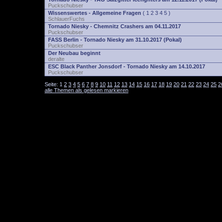
Puckschubser
Wissenswertes - Allgemeine Fragen
(
1
2
3
4
5
)
SchlauerFuchs
Tornado Niesky - Chemnitz Crashers am 04.11.2017
Puckschubser
FASS Berlin - Tornado Niesky am 31.10.2017 (Pokal)
Puckschubser
Der Neubau beginnt
deralte
ESC Black Panther Jonsdorf - Tornado Niesky am 14.10.2017
Puckschubser
Seite:
1
2
3
4
5
6
7
8
9
10
11
12
13
14
15
16
17
18
19
20
21
22
23
24
25
2
alle Themen als gelesen markieren