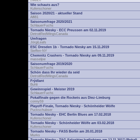
zwelch
Wie schauts aus?
Kufenschoner
Saison 2020/21 - aktueller Stand
Alfi81
Saisonumfrage 2020/2021
SchlauerFuchs
Tornado Niesky - ECC Preussen am 02.11.2019
DetroitRedWingsCanada
Umfragen
JörgiLeafs
ESC Dresden 1b - Tornado Niesky am 15.11.2019
Steffen-NY
Chemnitz Crashers - Tornado Niesky am 09.11.2019
masseljoe
Saisonumfrage 2019/2020
SchlauerFuchs
Schön dass Ihr wieder da seid
DetroitRedWingsCanada
Frýdlant
Buhli
Gewinnspiel - Meister 2019
SchlauerFuchs
Pokalfinale gegen die Rockets aus Diez-Limburg
conny59
Playoff-Finale, Tornado Niesky - Schönheider Wölfe
Puckschubser
Tornado Niesky - EHC Berlin Blues am 17.02.2018
Kufenschoner
Tornado Niesky - Schönheider Wölfe am 03.02.2018
Kufenschoner
Tornado Niesky - FASS Berlin am 20.01.2018
Murks
Tornado Niesky - TAG Salzgitter Icefighters am 12.11.2017 (Pokal)