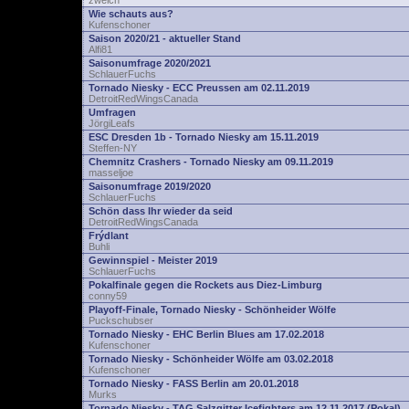
zwelch
Wie schauts aus?
Kufenschoner
Saison 2020/21 - aktueller Stand
Alfi81
Saisonumfrage 2020/2021
SchlauerFuchs
Tornado Niesky - ECC Preussen am 02.11.2019
DetroitRedWingsCanada
Umfragen
JörgiLeafs
ESC Dresden 1b - Tornado Niesky am 15.11.2019
Steffen-NY
Chemnitz Crashers - Tornado Niesky am 09.11.2019
masseljoe
Saisonumfrage 2019/2020
SchlauerFuchs
Schön dass Ihr wieder da seid
DetroitRedWingsCanada
Frýdlant
Buhli
Gewinnspiel - Meister 2019
SchlauerFuchs
Pokalfinale gegen die Rockets aus Diez-Limburg
conny59
Playoff-Finale, Tornado Niesky - Schönheider Wölfe
Puckschubser
Tornado Niesky - EHC Berlin Blues am 17.02.2018
Kufenschoner
Tornado Niesky - Schönheider Wölfe am 03.02.2018
Kufenschoner
Tornado Niesky - FASS Berlin am 20.01.2018
Murks
Tornado Niesky - TAG Salzgitter Icefighters am 12.11.2017 (Pokal)