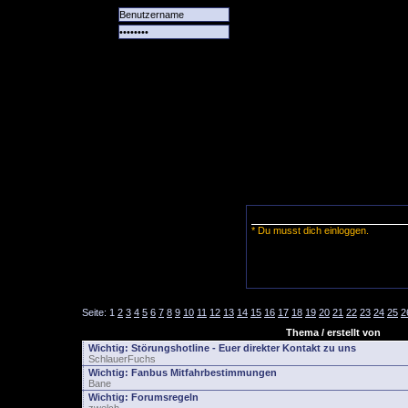
Alle
Das
Forum
Spiele
Team
alle
Tore
* Du musst dich einloggen.
Seite:
1
2
3
4
5
6
7
8
9
10
11
12
13
14
15
16
17
18
19
20
21
22
23
24
25
2
Thema / erstellt von
Wichtig:
Störungshotline - Euer direkter Kontakt zu uns
SchlauerFuchs
Wichtig:
Fanbus Mitfahrbestimmungen
Bane
Wichtig:
Forumsregeln