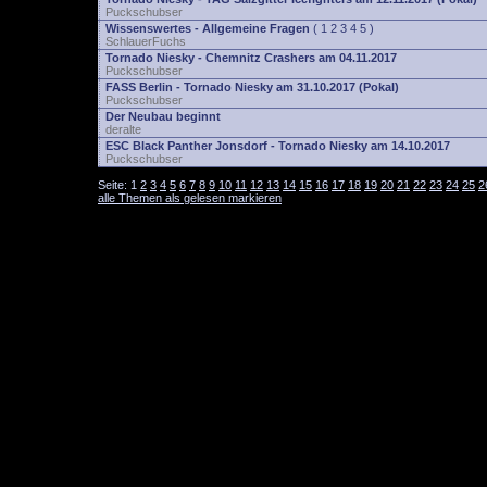
Puckschubser
Wissenswertes - Allgemeine Fragen
(
1
2
3
4
5
)
SchlauerFuchs
Tornado Niesky - Chemnitz Crashers am 04.11.2017
Puckschubser
FASS Berlin - Tornado Niesky am 31.10.2017 (Pokal)
Puckschubser
Der Neubau beginnt
deralte
ESC Black Panther Jonsdorf - Tornado Niesky am 14.10.2017
Puckschubser
Seite:
1
2
3
4
5
6
7
8
9
10
11
12
13
14
15
16
17
18
19
20
21
22
23
24
25
2
alle Themen als gelesen markieren