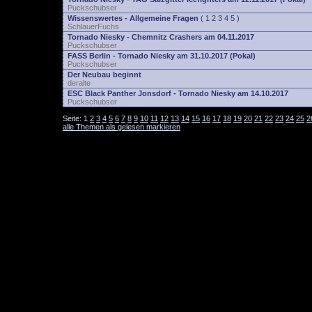
Puckschubser
Wissenswertes - Allgemeine Fragen
(
1
2
3
4
5
)
SchlauerFuchs
Tornado Niesky - Chemnitz Crashers am 04.11.2017
Puckschubser
FASS Berlin - Tornado Niesky am 31.10.2017 (Pokal)
Puckschubser
Der Neubau beginnt
deralte
ESC Black Panther Jonsdorf - Tornado Niesky am 14.10.2017
Puckschubser
Seite:
1
2
3
4
5
6
7
8
9
10
11
12
13
14
15
16
17
18
19
20
21
22
23
24
25
2
alle Themen als gelesen markieren