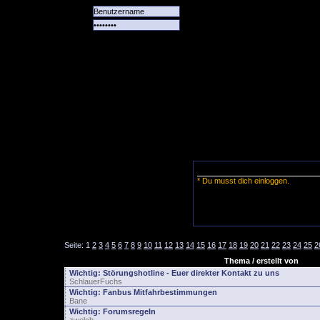
Alle
Das
Forum
Spiele
Team
alle
Tore
* Du musst dich einloggen.
Seite:
1
2
3
4
5
6
7
8
9
10
11
12
13
14
15
16
17
18
19
20
21
22
23
24
25
2
Thema / erstellt von
Wichtig:
Störungshotline - Euer direkter Kontakt zu uns
SchlauerFuchs
Wichtig:
Fanbus Mitfahrbestimmungen
Bane
Wichtig:
Forumsregeln