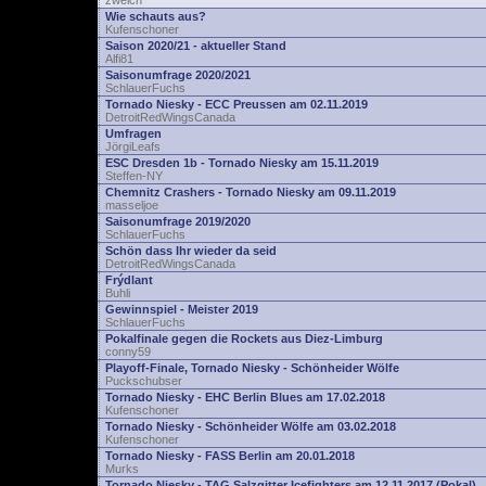
zwelch
Wie schauts aus?
Kufenschoner
Saison 2020/21 - aktueller Stand
Alfi81
Saisonumfrage 2020/2021
SchlauerFuchs
Tornado Niesky - ECC Preussen am 02.11.2019
DetroitRedWingsCanada
Umfragen
JörgiLeafs
ESC Dresden 1b - Tornado Niesky am 15.11.2019
Steffen-NY
Chemnitz Crashers - Tornado Niesky am 09.11.2019
masseljoe
Saisonumfrage 2019/2020
SchlauerFuchs
Schön dass Ihr wieder da seid
DetroitRedWingsCanada
Frýdlant
Buhli
Gewinnspiel - Meister 2019
SchlauerFuchs
Pokalfinale gegen die Rockets aus Diez-Limburg
conny59
Playoff-Finale, Tornado Niesky - Schönheider Wölfe
Puckschubser
Tornado Niesky - EHC Berlin Blues am 17.02.2018
Kufenschoner
Tornado Niesky - Schönheider Wölfe am 03.02.2018
Kufenschoner
Tornado Niesky - FASS Berlin am 20.01.2018
Murks
Tornado Niesky - TAG Salzgitter Icefighters am 12.11.2017 (Pokal)