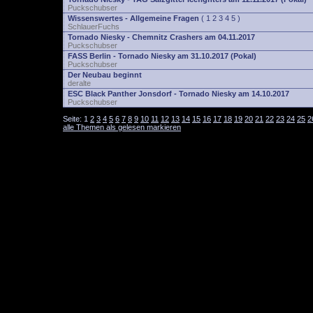
Puckschubser
Wissenswertes - Allgemeine Fragen
(
1
2
3
4
5
)
SchlauerFuchs
Tornado Niesky - Chemnitz Crashers am 04.11.2017
Puckschubser
FASS Berlin - Tornado Niesky am 31.10.2017 (Pokal)
Puckschubser
Der Neubau beginnt
deralte
ESC Black Panther Jonsdorf - Tornado Niesky am 14.10.2017
Puckschubser
Seite:
1
2
3
4
5
6
7
8
9
10
11
12
13
14
15
16
17
18
19
20
21
22
23
24
25
2
alle Themen als gelesen markieren