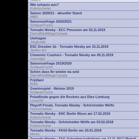
zwelch
Wie schauts aus?
Kufenschoner
Saison 2020/21 - aktueller Stand
Alfi81
Saisonumfrage 2020/2021
SchlauerFuchs
Tornado Niesky - ECC Preussen am 02.11.2019
DetroitRedWingsCanada
Umfragen
JörgiLeafs
ESC Dresden 1b - Tornado Niesky am 15.11.2019
Steffen-NY
Chemnitz Crashers - Tornado Niesky am 09.11.2019
masseljoe
Saisonumfrage 2019/2020
SchlauerFuchs
Schön dass Ihr wieder da seid
DetroitRedWingsCanada
Frýdlant
Buhli
Gewinnspiel - Meister 2019
SchlauerFuchs
Pokalfinale gegen die Rockets aus Diez-Limburg
conny59
Playoff-Finale, Tornado Niesky - Schönheider Wölfe
Puckschubser
Tornado Niesky - EHC Berlin Blues am 17.02.2018
Kufenschoner
Tornado Niesky - Schönheider Wölfe am 03.02.2018
Kufenschoner
Tornado Niesky - FASS Berlin am 20.01.2018
Murks
Tornado Niesky - TAG Salzgitter Icefighters am 12.11.2017 (Pokal)