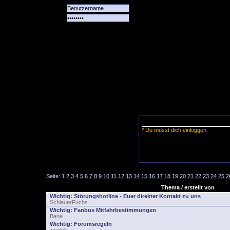
Alle
Das
Forum
Spiele
Team
alle
Tore
* Du musst dich einloggen.
Seite:
1
2
3
4
5
6
7
8
9
10
11
12
13
14
15
16
17
18
19
20
21
22
23
24
25
2
Thema / erstellt von
Wichtig:
Störungshotline - Euer direkter Kontakt zu uns
SchlauerFuchs
Wichtig:
Fanbus Mitfahrbestimmungen
Bane
Wichtig:
Forumsregeln