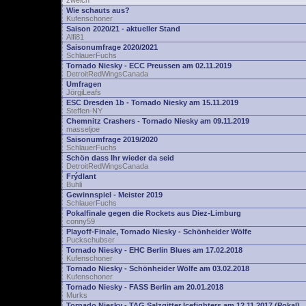
zwelch
Wie schauts aus?
Kufenschoner
Saison 2020/21 - aktueller Stand
Alfi81
Saisonumfrage 2020/2021
SchlauerFuchs
Tornado Niesky - ECC Preussen am 02.11.2019
DetroitRedWingsCanada
Umfragen
JörgiLeafs
ESC Dresden 1b - Tornado Niesky am 15.11.2019
Steffen-NY
Chemnitz Crashers - Tornado Niesky am 09.11.2019
masseljoe
Saisonumfrage 2019/2020
SchlauerFuchs
Schön dass Ihr wieder da seid
DetroitRedWingsCanada
Frýdlant
Buhli
Gewinnspiel - Meister 2019
SchlauerFuchs
Pokalfinale gegen die Rockets aus Diez-Limburg
conny59
Playoff-Finale, Tornado Niesky - Schönheider Wölfe
Puckschubser
Tornado Niesky - EHC Berlin Blues am 17.02.2018
Kufenschoner
Tornado Niesky - Schönheider Wölfe am 03.02.2018
Kufenschoner
Tornado Niesky - FASS Berlin am 20.01.2018
Murks
Tornado Niesky - TAG Salzgitter Icefighters am 12.11.2017 (Pokal)