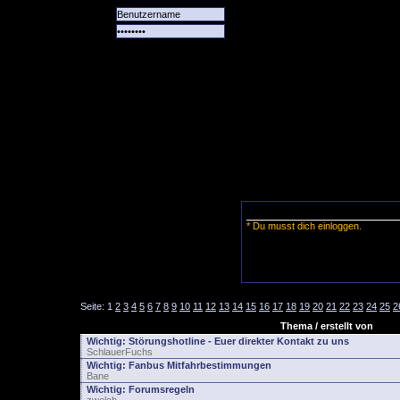
Alle
Das
Forum
Spiele
Team
alle
Tore
* Du musst dich einloggen.
Seite:
1
2
3
4
5
6
7
8
9
10
11
12
13
14
15
16
17
18
19
20
21
22
23
24
25
2
Thema / erstellt von
Wichtig:
Störungshotline - Euer direkter Kontakt zu uns
SchlauerFuchs
Wichtig:
Fanbus Mitfahrbestimmungen
Bane
Wichtig:
Forumsregeln