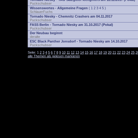
Puckschubser
Wissenswertes - Allgemeine Fragen
(
1
2
3
4
5
)
SchlauerFuchs
Tornado Niesky - Chemnitz Crashers am 04.11.2017
Puckschubser
FASS Berlin - Tornado Niesky am 31.10.2017 (Pokal)
Puckschubser
Der Neubau beginnt
deralte
ESC Black Panther Jonsdorf - Tornado Niesky am 14.10.2017
Puckschubser
Seite:
1
2
3
4
5
6
7
8
9
10
11
12
13
14
15
16
17
18
19
20
21
22
23
24
25
2
alle Themen als gelesen markieren