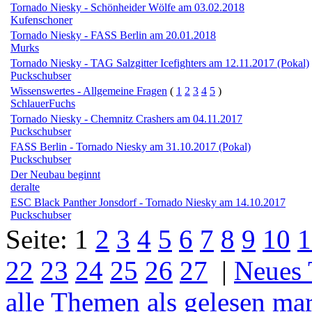
Tornado Niesky - Schönheider Wölfe am 03.02.2018
Kufenschoner
Tornado Niesky - FASS Berlin am 20.01.2018
Murks
Tornado Niesky - TAG Salzgitter Icefighters am 12.11.2017 (Pokal)
Puckschubser
Wissenswertes - Allgemeine Fragen
(
1
2
3
4
5
)
SchlauerFuchs
Tornado Niesky - Chemnitz Crashers am 04.11.2017
Puckschubser
FASS Berlin - Tornado Niesky am 31.10.2017 (Pokal)
Puckschubser
Der Neubau beginnt
deralte
ESC Black Panther Jonsdorf - Tornado Niesky am 14.10.2017
Puckschubser
Seite:
1
2
3
4
5
6
7
8
9
10
1
22
23
24
25
26
27
|
Neues
alle Themen als gelesen ma