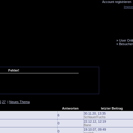
Account registrieren
Impre
»
User Onli
»
Besucher
LiveTicker
Media
Fanbus
Fehler!
6
27
|
Neues Thema
Antworten
letzter Beitrag
30.11.20, 13:35
6
SchlauerFuchs
22.12.12, 12:19
0
Bane
19.10.07, 09:49
0