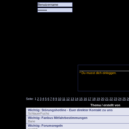
Alle
Das
Forum
Spiele
Team
alle
Tore
* Du musst dich einloggen.
Seite:
1
2
3
4
5
6
7
8
9
10
11
12
13
14
15
16
17
18
19
20
21
22
23
24
25
2
Thema / erstellt von
Wichtig:
Störungshotline - Euer direkter Kontakt zu uns
SchlauerFuchs
Wichtig:
Fanbus Mitfahrbestimmungen
Bane
Wichtig:
Forumsregeln