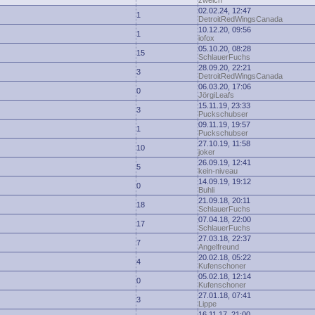
zwelch
02.02.24, 12:47
1
DetroitRedWingsCanada
10.12.20, 09:56
1
iofox
05.10.20, 08:28
15
SchlauerFuchs
28.09.20, 22:21
3
DetroitRedWingsCanada
06.03.20, 17:06
0
JörgiLeafs
15.11.19, 23:33
3
Puckschubser
09.11.19, 19:57
1
Puckschubser
27.10.19, 11:58
10
joker
26.09.19, 12:41
5
kein-niveau
14.09.19, 19:12
0
Buhli
21.09.18, 20:11
18
SchlauerFuchs
07.04.18, 22:00
17
SchlauerFuchs
27.03.18, 22:37
7
Angelfreund
20.02.18, 05:22
4
Kufenschoner
05.02.18, 12:14
0
Kufenschoner
27.01.18, 07:41
3
Lippe
16.11.17, 21:00