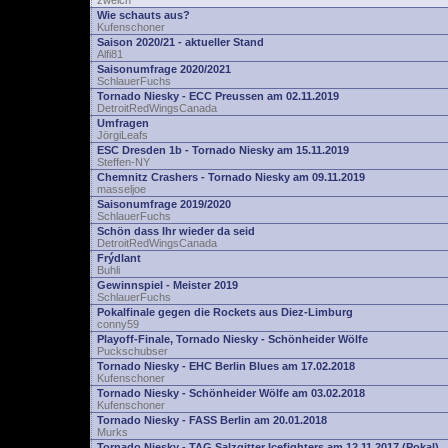
zwelch
Wie schauts aus?
Kufenschoner
Saison 2020/21 - aktueller Stand
Alfi81
Saisonumfrage 2020/2021
SchlauerFuchs
Tornado Niesky - ECC Preussen am 02.11.2019
DetroitRedWingsCanada
Umfragen
JörgiLeafs
ESC Dresden 1b - Tornado Niesky am 15.11.2019
Steffen-NY
Chemnitz Crashers - Tornado Niesky am 09.11.2019
masseljoe
Saisonumfrage 2019/2020
SchlauerFuchs
Schön dass Ihr wieder da seid
DetroitRedWingsCanada
Frýdlant
Buhli
Gewinnspiel - Meister 2019
SchlauerFuchs
Pokalfinale gegen die Rockets aus Diez-Limburg
conny59
Playoff-Finale, Tornado Niesky - Schönheider Wölfe
Puckschubser
Tornado Niesky - EHC Berlin Blues am 17.02.2018
Kufenschoner
Tornado Niesky - Schönheider Wölfe am 03.02.2018
Kufenschoner
Tornado Niesky - FASS Berlin am 20.01.2018
Murks
Tornado Niesky - TAG Salzgitter Icefighters am 12.11.2017 (Pokal)