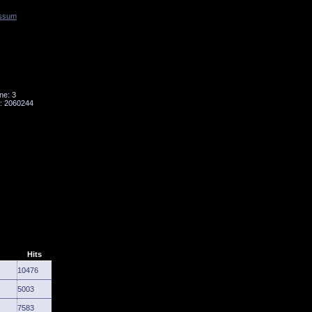
ssum
Tornado
Niesky
ne: 3
: 2060244
Hits
10476
5003
7583