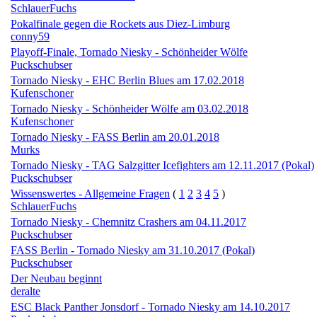
SchlauerFuchs
Pokalfinale gegen die Rockets aus Diez-Limburg
conny59
Playoff-Finale, Tornado Niesky - Schönheider Wölfe
Puckschubser
Tornado Niesky - EHC Berlin Blues am 17.02.2018
Kufenschoner
Tornado Niesky - Schönheider Wölfe am 03.02.2018
Kufenschoner
Tornado Niesky - FASS Berlin am 20.01.2018
Murks
Tornado Niesky - TAG Salzgitter Icefighters am 12.11.2017 (Pokal)
Puckschubser
Wissenswertes - Allgemeine Fragen
(
1
2
3
4
5
)
SchlauerFuchs
Tornado Niesky - Chemnitz Crashers am 04.11.2017
Puckschubser
FASS Berlin - Tornado Niesky am 31.10.2017 (Pokal)
Puckschubser
Der Neubau beginnt
deralte
ESC Black Panther Jonsdorf - Tornado Niesky am 14.10.2017