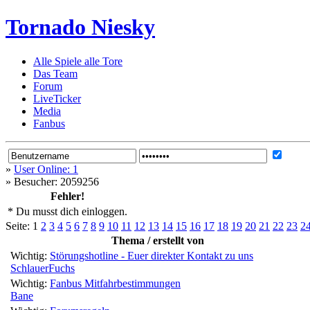
Tornado Niesky
Alle Spiele alle Tore
Das Team
Forum
LiveTicker
Media
Fanbus
»
User Online: 1
»
Besucher: 2059256
Fehler!
* Du musst dich einloggen.
Seite:
1
2
3
4
5
6
7
8
9
10
11
12
13
14
15
16
17
18
19
20
21
22
23
2
Thema / erstellt von
Wichtig:
Störungshotline - Euer direkter Kontakt zu uns
SchlauerFuchs
Wichtig:
Fanbus Mitfahrbestimmungen
Bane