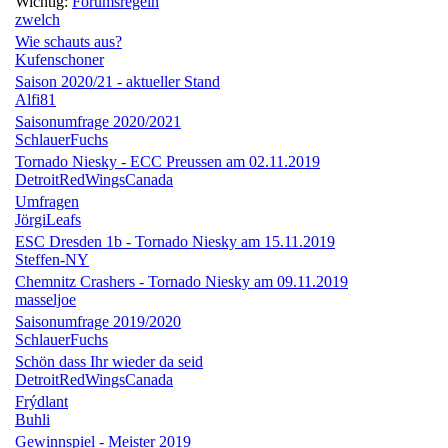
Wichtig:
Forumsregeln
zwelch
Wie schauts aus?
Kufenschoner
Saison 2020/21 - aktueller Stand
Alfi81
Saisonumfrage 2020/2021
SchlauerFuchs
Tornado Niesky - ECC Preussen am 02.11.2019
DetroitRedWingsCanada
Umfragen
JörgiLeafs
ESC Dresden 1b - Tornado Niesky am 15.11.2019
Steffen-NY
Chemnitz Crashers - Tornado Niesky am 09.11.2019
masseljoe
Saisonumfrage 2019/2020
SchlauerFuchs
Schön dass Ihr wieder da seid
DetroitRedWingsCanada
Frýdlant
Buhli
Gewinnspiel - Meister 2019