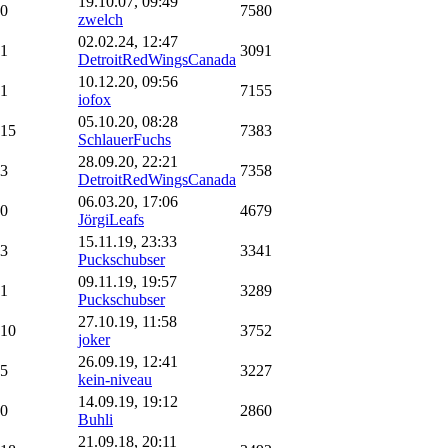
19.10.07, 09:49
0
7580
zwelch
02.02.24, 12:47
1
3091
DetroitRedWingsCanada
10.12.20, 09:56
1
7155
iofox
05.10.20, 08:28
15
7383
SchlauerFuchs
28.09.20, 22:21
3
7358
DetroitRedWingsCanada
06.03.20, 17:06
0
4679
JörgiLeafs
15.11.19, 23:33
3
3341
Puckschubser
09.11.19, 19:57
1
3289
Puckschubser
27.10.19, 11:58
10
3752
joker
26.09.19, 12:41
5
3227
kein-niveau
14.09.19, 19:12
0
2860
Buhli
21.09.18, 20:11