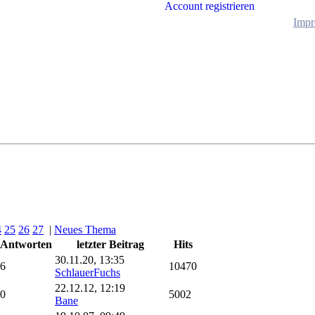
Account registrieren
Impr
4
25
26
27
|
Neues Thema
Antworten
letzter Beitrag
Hits
30.11.20, 13:35
6
10470
SchlauerFuchs
22.12.12, 12:19
0
5002
Bane