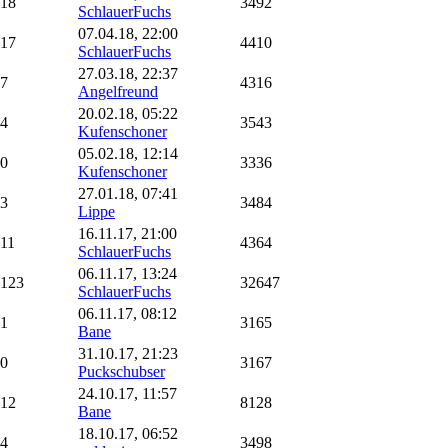
18
3492
SchlauerFuchs
07.04.18, 22:00
17
4410
SchlauerFuchs
27.03.18, 22:37
7
4316
Angelfreund
20.02.18, 05:22
4
3543
Kufenschoner
05.02.18, 12:14
0
3336
Kufenschoner
27.01.18, 07:41
3
3484
Lippe
16.11.17, 21:00
11
4364
SchlauerFuchs
06.11.17, 13:24
123
32647
SchlauerFuchs
06.11.17, 08:12
1
3165
Bane
31.10.17, 21:23
0
3167
Puckschubser
24.10.17, 11:57
12
8128
Bane
18.10.17, 06:52
4
3498