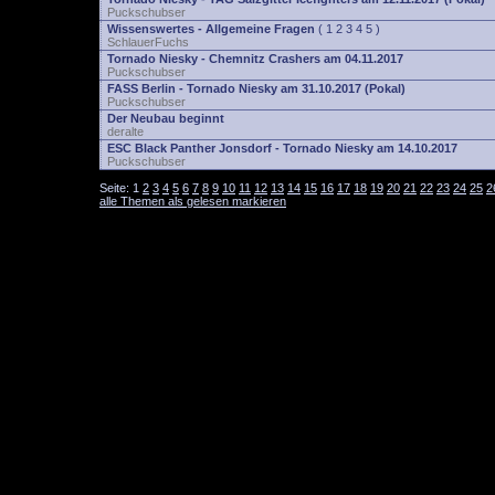
Puckschubser
Wissenswertes - Allgemeine Fragen
(
1
2
3
4
5
)
SchlauerFuchs
Tornado Niesky - Chemnitz Crashers am 04.11.2017
Puckschubser
FASS Berlin - Tornado Niesky am 31.10.2017 (Pokal)
Puckschubser
Der Neubau beginnt
deralte
ESC Black Panther Jonsdorf - Tornado Niesky am 14.10.2017
Puckschubser
Seite:
1
2
3
4
5
6
7
8
9
10
11
12
13
14
15
16
17
18
19
20
21
22
23
24
25
2
alle Themen als gelesen markieren