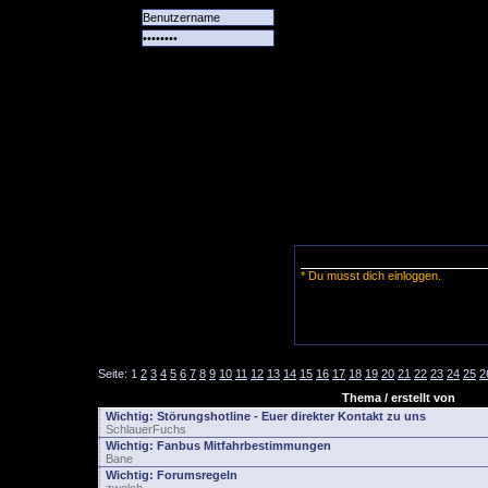
Alle
Das
Forum
Spiele
Team
alle
Tore
* Du musst dich einloggen.
Seite:
1
2
3
4
5
6
7
8
9
10
11
12
13
14
15
16
17
18
19
20
21
22
23
24
25
2
Thema / erstellt von
Wichtig:
Störungshotline - Euer direkter Kontakt zu uns
SchlauerFuchs
Wichtig:
Fanbus Mitfahrbestimmungen
Bane
Wichtig:
Forumsregeln