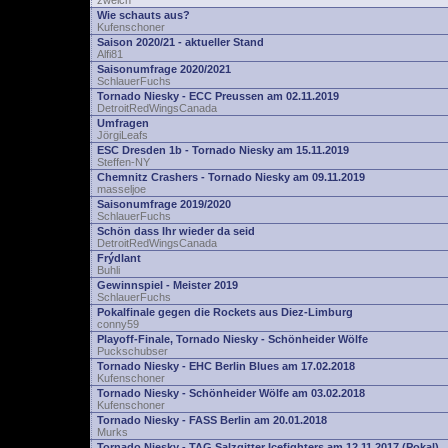
zwelch
Wie schauts aus?
Kufenschoner
Saison 2020/21 - aktueller Stand
Alfi81
Saisonumfrage 2020/2021
SchlauerFuchs
Tornado Niesky - ECC Preussen am 02.11.2019
DetroitRedWingsCanada
Umfragen
JörgiLeafs
ESC Dresden 1b - Tornado Niesky am 15.11.2019
Steffen-NY
Chemnitz Crashers - Tornado Niesky am 09.11.2019
masseljoe
Saisonumfrage 2019/2020
SchlauerFuchs
Schön dass Ihr wieder da seid
DetroitRedWingsCanada
Frýdlant
Buhli
Gewinnspiel - Meister 2019
SchlauerFuchs
Pokalfinale gegen die Rockets aus Diez-Limburg
conny59
Playoff-Finale, Tornado Niesky - Schönheider Wölfe
Puckschubser
Tornado Niesky - EHC Berlin Blues am 17.02.2018
Kufenschoner
Tornado Niesky - Schönheider Wölfe am 03.02.2018
Kufenschoner
Tornado Niesky - FASS Berlin am 20.01.2018
Murks
Tornado Niesky - TAG Salzgitter Icefighters am 12.11.2017 (Pokal)