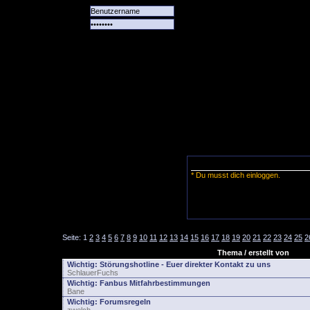
Alle
Das
Forum
Spiele
Team
alle
Tore
* Du musst dich einloggen.
Seite:
1
2
3
4
5
6
7
8
9
10
11
12
13
14
15
16
17
18
19
20
21
22
23
24
25
2
Thema / erstellt von
Wichtig:
Störungshotline - Euer direkter Kontakt zu uns
SchlauerFuchs
Wichtig:
Fanbus Mitfahrbestimmungen
Bane
Wichtig:
Forumsregeln