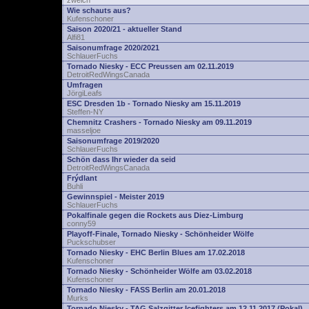
zwelch
Wie schauts aus?
Kufenschoner
Saison 2020/21 - aktueller Stand
Alfi81
Saisonumfrage 2020/2021
SchlauerFuchs
Tornado Niesky - ECC Preussen am 02.11.2019
DetroitRedWingsCanada
Umfragen
JörgiLeafs
ESC Dresden 1b - Tornado Niesky am 15.11.2019
Steffen-NY
Chemnitz Crashers - Tornado Niesky am 09.11.2019
masseljoe
Saisonumfrage 2019/2020
SchlauerFuchs
Schön dass Ihr wieder da seid
DetroitRedWingsCanada
Frýdlant
Buhli
Gewinnspiel - Meister 2019
SchlauerFuchs
Pokalfinale gegen die Rockets aus Diez-Limburg
conny59
Playoff-Finale, Tornado Niesky - Schönheider Wölfe
Puckschubser
Tornado Niesky - EHC Berlin Blues am 17.02.2018
Kufenschoner
Tornado Niesky - Schönheider Wölfe am 03.02.2018
Kufenschoner
Tornado Niesky - FASS Berlin am 20.01.2018
Murks
Tornado Niesky - TAG Salzgitter Icefighters am 12.11.2017 (Pokal)