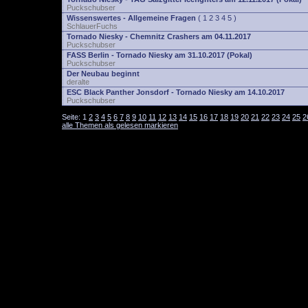
Puckschubser
Wissenswertes - Allgemeine Fragen
(
1
2
3
4
5
)
SchlauerFuchs
Tornado Niesky - Chemnitz Crashers am 04.11.2017
Puckschubser
FASS Berlin - Tornado Niesky am 31.10.2017 (Pokal)
Puckschubser
Der Neubau beginnt
deralte
ESC Black Panther Jonsdorf - Tornado Niesky am 14.10.2017
Puckschubser
Seite:
1
2
3
4
5
6
7
8
9
10
11
12
13
14
15
16
17
18
19
20
21
22
23
24
25
2
alle Themen als gelesen markieren