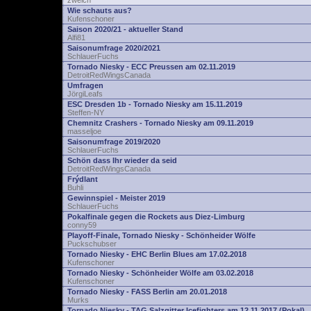
zwelch
Wie schauts aus?
Kufenschoner
Saison 2020/21 - aktueller Stand
Alfi81
Saisonumfrage 2020/2021
SchlauerFuchs
Tornado Niesky - ECC Preussen am 02.11.2019
DetroitRedWingsCanada
Umfragen
JörgiLeafs
ESC Dresden 1b - Tornado Niesky am 15.11.2019
Steffen-NY
Chemnitz Crashers - Tornado Niesky am 09.11.2019
masseljoe
Saisonumfrage 2019/2020
SchlauerFuchs
Schön dass Ihr wieder da seid
DetroitRedWingsCanada
Frýdlant
Buhli
Gewinnspiel - Meister 2019
SchlauerFuchs
Pokalfinale gegen die Rockets aus Diez-Limburg
conny59
Playoff-Finale, Tornado Niesky - Schönheider Wölfe
Puckschubser
Tornado Niesky - EHC Berlin Blues am 17.02.2018
Kufenschoner
Tornado Niesky - Schönheider Wölfe am 03.02.2018
Kufenschoner
Tornado Niesky - FASS Berlin am 20.01.2018
Murks
Tornado Niesky - TAG Salzgitter Icefighters am 12.11.2017 (Pokal)