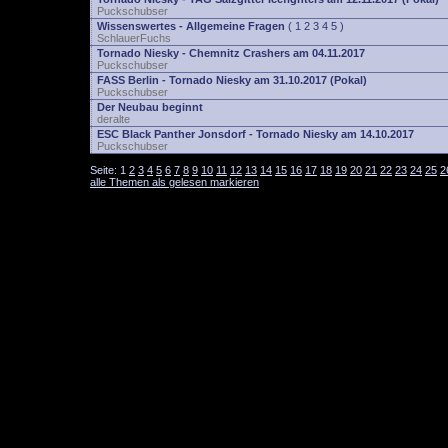
Puckschubser
Wissenswertes - Allgemeine Fragen
(
1
2
3
4
5
)
SchlauerFuchs
Tornado Niesky - Chemnitz Crashers am 04.11.2017
Puckschubser
FASS Berlin - Tornado Niesky am 31.10.2017 (Pokal)
Puckschubser
Der Neubau beginnt
deralte
ESC Black Panther Jonsdorf - Tornado Niesky am 14.10.2017
Puckschubser
Seite:
1
2
3
4
5
6
7
8
9
10
11
12
13
14
15
16
17
18
19
20
21
22
23
24
25
2
alle Themen als gelesen markieren