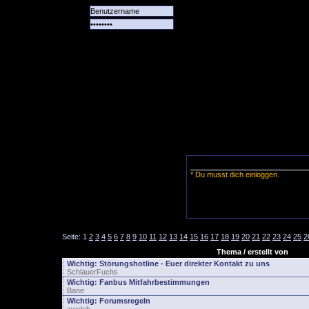
Alle
Das
Forum
Spiele
Team
alle
Tore
* Du musst dich einloggen.
Seite:
1
2
3
4
5
6
7
8
9
10
11
12
13
14
15
16
17
18
19
20
21
22
23
24
25
2
Thema / erstellt von
Wichtig:
Störungshotline - Euer direkter Kontakt zu uns
SchlauerFuchs
Wichtig:
Fanbus Mitfahrbestimmungen
Bane
Wichtig:
Forumsregeln