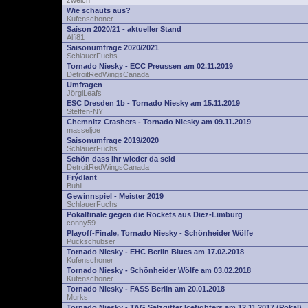
zwelch
Wie schauts aus?
Kufenschoner
Saison 2020/21 - aktueller Stand
Alfi81
Saisonumfrage 2020/2021
SchlauerFuchs
Tornado Niesky - ECC Preussen am 02.11.2019
DetroitRedWingsCanada
Umfragen
JörgiLeafs
ESC Dresden 1b - Tornado Niesky am 15.11.2019
Steffen-NY
Chemnitz Crashers - Tornado Niesky am 09.11.2019
masseljoe
Saisonumfrage 2019/2020
SchlauerFuchs
Schön dass Ihr wieder da seid
DetroitRedWingsCanada
Frýdlant
Buhli
Gewinnspiel - Meister 2019
SchlauerFuchs
Pokalfinale gegen die Rockets aus Diez-Limburg
conny59
Playoff-Finale, Tornado Niesky - Schönheider Wölfe
Puckschubser
Tornado Niesky - EHC Berlin Blues am 17.02.2018
Kufenschoner
Tornado Niesky - Schönheider Wölfe am 03.02.2018
Kufenschoner
Tornado Niesky - FASS Berlin am 20.01.2018
Murks
Tornado Niesky - TAG Salzgitter Icefighters am 12.11.2017 (Pokal)