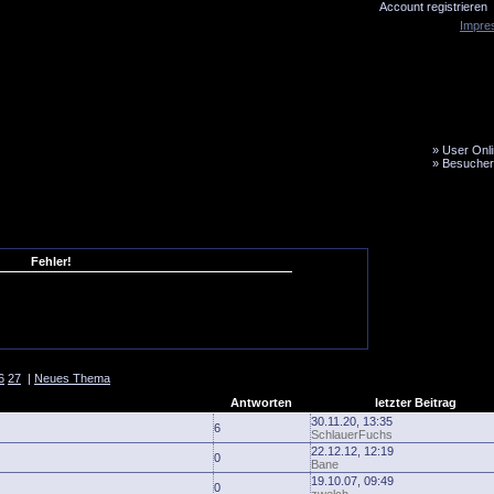
Account registrieren
Impre
»
User Onli
»
Besucher
LiveTicker
Media
Fanbus
Fehler!
6
27
|
Neues Thema
Antworten
letzter Beitrag
30.11.20, 13:35
6
SchlauerFuchs
22.12.12, 12:19
0
Bane
19.10.07, 09:49
0