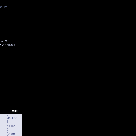
ssum
Tornado
Niesky
ne: 2
: 2059689
Hits
10472
5002
7580