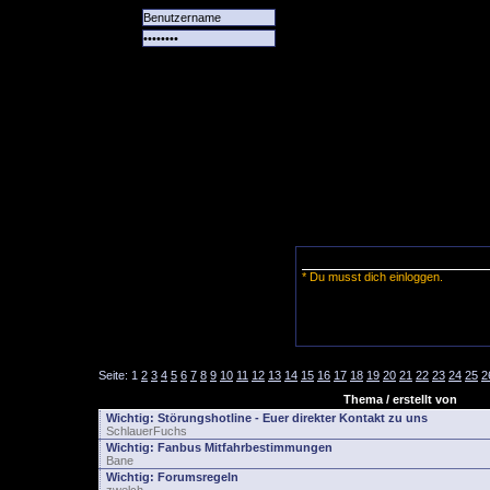
Alle
Das
Forum
Spiele
Team
alle
Tore
* Du musst dich einloggen.
Seite:
1
2
3
4
5
6
7
8
9
10
11
12
13
14
15
16
17
18
19
20
21
22
23
24
25
2
Thema / erstellt von
Wichtig:
Störungshotline - Euer direkter Kontakt zu uns
SchlauerFuchs
Wichtig:
Fanbus Mitfahrbestimmungen
Bane
Wichtig:
Forumsregeln