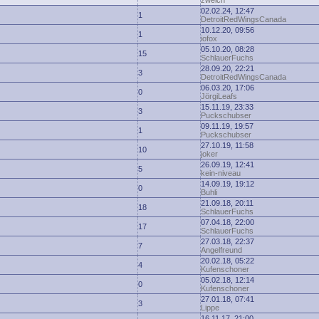
zwelch
02.02.24, 12:47
1
DetroitRedWingsCanada
10.12.20, 09:56
1
iofox
05.10.20, 08:28
15
SchlauerFuchs
28.09.20, 22:21
3
DetroitRedWingsCanada
06.03.20, 17:06
0
JörgiLeafs
15.11.19, 23:33
3
Puckschubser
09.11.19, 19:57
1
Puckschubser
27.10.19, 11:58
10
joker
26.09.19, 12:41
5
kein-niveau
14.09.19, 19:12
0
Buhli
21.09.18, 20:11
18
SchlauerFuchs
07.04.18, 22:00
17
SchlauerFuchs
27.03.18, 22:37
7
Angelfreund
20.02.18, 05:22
4
Kufenschoner
05.02.18, 12:14
0
Kufenschoner
27.01.18, 07:41
3
Lippe
16.11.17, 21:00