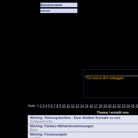
Alle
Das
Forum
Spiele
Team
alle
Tore
* Du musst dich einloggen.
Seite:
1
2
3
4
5
6
7
8
9
10
11
12
13
14
15
16
17
18
19
20
21
22
23
24
25
2
Thema / erstellt von
Wichtig:
Störungshotline - Euer direkter Kontakt zu uns
SchlauerFuchs
Wichtig:
Fanbus Mitfahrbestimmungen
Bane
Wichtig:
Forumsregeln