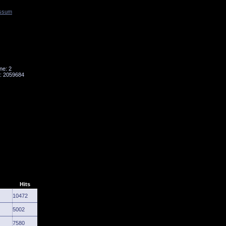
ssum
Tornado
Niesky
ne: 2
: 2059684
Hits
10472
5002
7580