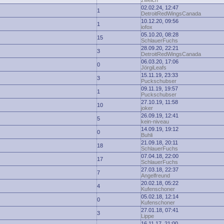
zwelch
02.02.24, 12:47
1
DetroitRedWingsCanada
10.12.20, 09:56
1
iofox
05.10.20, 08:28
15
SchlauerFuchs
28.09.20, 22:21
3
DetroitRedWingsCanada
06.03.20, 17:06
0
JörgiLeafs
15.11.19, 23:33
3
Puckschubser
09.11.19, 19:57
1
Puckschubser
27.10.19, 11:58
10
joker
26.09.19, 12:41
5
kein-niveau
14.09.19, 19:12
0
Buhli
21.09.18, 20:11
18
SchlauerFuchs
07.04.18, 22:00
17
SchlauerFuchs
27.03.18, 22:37
7
Angelfreund
20.02.18, 05:22
4
Kufenschoner
05.02.18, 12:14
0
Kufenschoner
27.01.18, 07:41
3
Lippe
16.11.17, 21:00