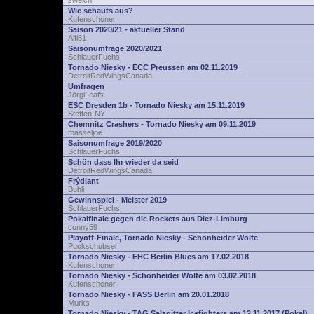
zwelch
Wie schauts aus?
Kufenschoner
Saison 2020/21 - aktueller Stand
Alfi81
Saisonumfrage 2020/2021
SchlauerFuchs
Tornado Niesky - ECC Preussen am 02.11.2019
DetroitRedWingsCanada
Umfragen
JörgiLeafs
ESC Dresden 1b - Tornado Niesky am 15.11.2019
Steffen-NY
Chemnitz Crashers - Tornado Niesky am 09.11.2019
masseljoe
Saisonumfrage 2019/2020
SchlauerFuchs
Schön dass Ihr wieder da seid
DetroitRedWingsCanada
Frýdlant
Buhli
Gewinnspiel - Meister 2019
SchlauerFuchs
Pokalfinale gegen die Rockets aus Diez-Limburg
conny59
Playoff-Finale, Tornado Niesky - Schönheider Wölfe
Puckschubser
Tornado Niesky - EHC Berlin Blues am 17.02.2018
Kufenschoner
Tornado Niesky - Schönheider Wölfe am 03.02.2018
Kufenschoner
Tornado Niesky - FASS Berlin am 20.01.2018
Murks
Tornado Niesky - TAG Salzgitter Icefighters am 12.11.2017 (Pokal)