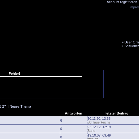
Account registrieren
Impre
»
User Onli
»
Besucher
LiveTicker
Media
Fanbus
Fehler!
6
27
|
Neues Thema
Antworten
letzter Beitrag
30.11.20, 13:35
6
SchlauerFuchs
22.12.12, 12:19
0
Bane
19.10.07, 09:49
0