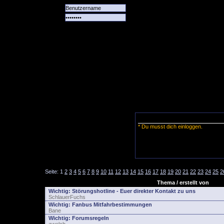
Alle
Das
Forum
Spiele
Team
alle
Tore
* Du musst dich einloggen.
Seite:
1
2
3
4
5
6
7
8
9
10
11
12
13
14
15
16
17
18
19
20
21
22
23
24
25
2
Thema / erstellt von
Wichtig:
Störungshotline - Euer direkter Kontakt zu uns
SchlauerFuchs
Wichtig:
Fanbus Mitfahrbestimmungen
Bane
Wichtig:
Forumsregeln