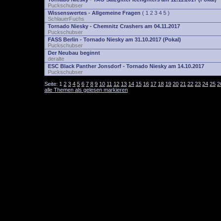
Puckschubser
Wissenswertes - Allgemeine Fragen
(
1
2
3
4
5
)
SchlauerFuchs
Tornado Niesky - Chemnitz Crashers am 04.11.2017
Puckschubser
FASS Berlin - Tornado Niesky am 31.10.2017 (Pokal)
Puckschubser
Der Neubau beginnt
deralte
ESC Black Panther Jonsdorf - Tornado Niesky am 14.10.2017
Puckschubser
Seite:
1
2
3
4
5
6
7
8
9
10
11
12
13
14
15
16
17
18
19
20
21
22
23
24
25
2
alle Themen als gelesen markieren