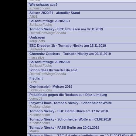
zwelch
Wie schauts aus?
Kufenschoner
Saison 2020/21 - aktueller Stand
Alfi81
Saisonumfrage 2020/2021
SchlauerFuchs
Tornado Niesky - ECC Preussen am 02.11.2019
DetroitRedWingsCanada
Umfragen
JörgiLeafs
ESC Dresden 1b - Tornado Niesky am 15.11.2019
Steffen-NY
Chemnitz Crashers - Tornado Niesky am 09.11.2019
masseljoe
Saisonumfrage 2019/2020
SchlauerFuchs
Schön dass Ihr wieder da seid
DetroitRedWingsCanada
Frýdlant
Buhli
Gewinnspiel - Meister 2019
SchlauerFuchs
Pokalfinale gegen die Rockets aus Diez-Limburg
conny59
Playoff-Finale, Tornado Niesky - Schönheider Wölfe
Puckschubser
Tornado Niesky - EHC Berlin Blues am 17.02.2018
Kufenschoner
Tornado Niesky - Schönheider Wölfe am 03.02.2018
Kufenschoner
Tornado Niesky - FASS Berlin am 20.01.2018
Murks
Tornado Niesky - TAG Salzgitter Icefighters am 12.11.2017 (Pokal)