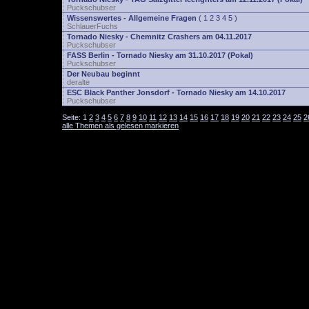
Puckschubser
Wissenswertes - Allgemeine Fragen
(
1
2
3
4
5
)
SchlauerFuchs
Tornado Niesky - Chemnitz Crashers am 04.11.2017
Puckschubser
FASS Berlin - Tornado Niesky am 31.10.2017 (Pokal)
Puckschubser
Der Neubau beginnt
deralte
ESC Black Panther Jonsdorf - Tornado Niesky am 14.10.2017
Puckschubser
Seite:
1
2
3
4
5
6
7
8
9
10
11
12
13
14
15
16
17
18
19
20
21
22
23
24
25
2
alle Themen als gelesen markieren