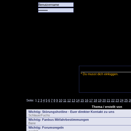
Alle
Das
Forum
Spiele
Team
alle
Tore
* Du musst dich einloggen.
Seite:
1
2
3
4
5
6
7
8
9
10
11
12
13
14
15
16
17
18
19
20
21
22
23
24
25
2
Thema / erstellt von
Wichtig:
Störungshotline - Euer direkter Kontakt zu uns
SchlauerFuchs
Wichtig:
Fanbus Mitfahrbestimmungen
Bane
Wichtig:
Forumsregeln