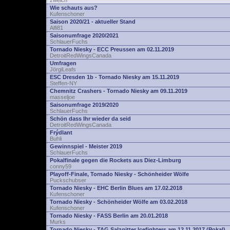
zwelch
Wie schauts aus?
Kufenschoner
Saison 2020/21 - aktueller Stand
Alfi81
Saisonumfrage 2020/2021
SchlauerFuchs
Tornado Niesky - ECC Preussen am 02.11.2019
DetroitRedWingsCanada
Umfragen
JörgiLeafs
ESC Dresden 1b - Tornado Niesky am 15.11.2019
Steffen-NY
Chemnitz Crashers - Tornado Niesky am 09.11.2019
masseljoe
Saisonumfrage 2019/2020
SchlauerFuchs
Schön dass Ihr wieder da seid
DetroitRedWingsCanada
Frýdlant
Buhli
Gewinnspiel - Meister 2019
SchlauerFuchs
Pokalfinale gegen die Rockets aus Diez-Limburg
conny59
Playoff-Finale, Tornado Niesky - Schönheider Wölfe
Puckschubser
Tornado Niesky - EHC Berlin Blues am 17.02.2018
Kufenschoner
Tornado Niesky - Schönheider Wölfe am 03.02.2018
Kufenschoner
Tornado Niesky - FASS Berlin am 20.01.2018
Murks
Tornado Niesky - TAG Salzgitter Icefighters am 12.11.2017 (Pokal)