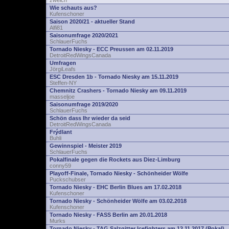
zwelch
Wie schauts aus?
Kufenschoner
Saison 2020/21 - aktueller Stand
Alfi81
Saisonumfrage 2020/2021
SchlauerFuchs
Tornado Niesky - ECC Preussen am 02.11.2019
DetroitRedWingsCanada
Umfragen
JörgiLeafs
ESC Dresden 1b - Tornado Niesky am 15.11.2019
Steffen-NY
Chemnitz Crashers - Tornado Niesky am 09.11.2019
masseljoe
Saisonumfrage 2019/2020
SchlauerFuchs
Schön dass Ihr wieder da seid
DetroitRedWingsCanada
Frýdlant
Buhli
Gewinnspiel - Meister 2019
SchlauerFuchs
Pokalfinale gegen die Rockets aus Diez-Limburg
conny59
Playoff-Finale, Tornado Niesky - Schönheider Wölfe
Puckschubser
Tornado Niesky - EHC Berlin Blues am 17.02.2018
Kufenschoner
Tornado Niesky - Schönheider Wölfe am 03.02.2018
Kufenschoner
Tornado Niesky - FASS Berlin am 20.01.2018
Murks
Tornado Niesky - TAG Salzgitter Icefighters am 12.11.2017 (Pokal)