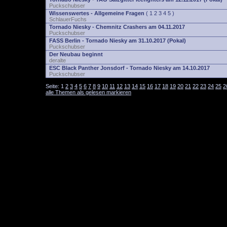
Puckschubser
Wissenswertes - Allgemeine Fragen
(
1
2
3
4
5
)
SchlauerFuchs
Tornado Niesky - Chemnitz Crashers am 04.11.2017
Puckschubser
FASS Berlin - Tornado Niesky am 31.10.2017 (Pokal)
Puckschubser
Der Neubau beginnt
deralte
ESC Black Panther Jonsdorf - Tornado Niesky am 14.10.2017
Puckschubser
Seite:
1
2
3
4
5
6
7
8
9
10
11
12
13
14
15
16
17
18
19
20
21
22
23
24
25
2
alle Themen als gelesen markieren