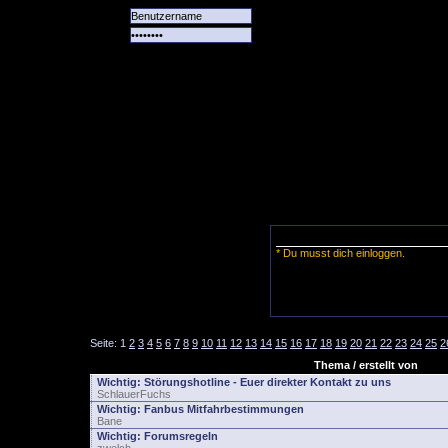
Alle
Das
Forum
Spiele
Team
alle
Tore
* Du musst dich einloggen.
Seite:
1
2
3
4
5
6
7
8
9
10
11
12
13
14
15
16
17
18
19
20
21
22
23
24
25
2
Thema / erstellt von
Wichtig:
Störungshotline - Euer direkter Kontakt zu uns
SchlauerFuchs
Wichtig:
Fanbus Mitfahrbestimmungen
Bane
Wichtig:
Forumsregeln