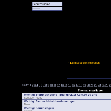
Alle
Das
Forum
Spiele
Team
alle
Tore
* Du musst dich einloggen.
Seite:
1
2
3
4
5
6
7
8
9
10
11
12
13
14
15
16
17
18
19
20
21
22
23
24
25
2
Thema / erstellt von
Wichtig:
Störungshotline - Euer direkter Kontakt zu uns
SchlauerFuchs
Wichtig:
Fanbus Mitfahrbestimmungen
Bane
Wichtig:
Forumsregeln