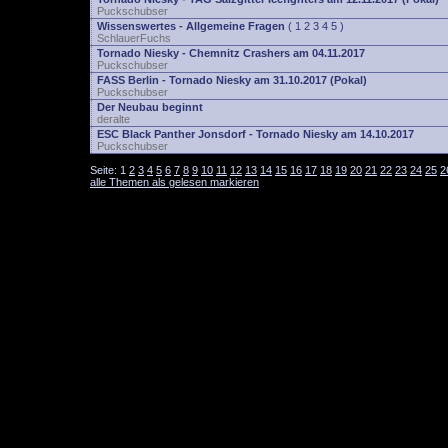
Puckschubser
Wissenswertes - Allgemeine Fragen
(
1
2
3
4
5
)
SchlauerFuchs
Tornado Niesky - Chemnitz Crashers am 04.11.2017
Puckschubser
FASS Berlin - Tornado Niesky am 31.10.2017 (Pokal)
Puckschubser
Der Neubau beginnt
deralte
ESC Black Panther Jonsdorf - Tornado Niesky am 14.10.2017
Puckschubser
Seite:
1
2
3
4
5
6
7
8
9
10
11
12
13
14
15
16
17
18
19
20
21
22
23
24
25
2
alle Themen als gelesen markieren