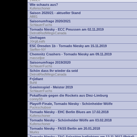
zwelch
Wie schauts aus?
Kufenschoner
Saison 2020/21 - aktueller Stand
Alfi81
Saisonumfrage 2020/2021
SchlauerFuchs
Tornado Niesky - ECC Preussen am 02.11.2019
DetroitRedWingsCanada
Umfragen
JörgiLeafs
ESC Dresden 1b - Tornado Niesky am 15.11.2019
Steffen-NY
Chemnitz Crashers - Tornado Niesky am 09.11.2019
masseljoe
Saisonumfrage 2019/2020
SchlauerFuchs
Schön dass Ihr wieder da seid
DetroitRedWingsCanada
Frýdlant
Buhli
Gewinnspiel - Meister 2019
SchlauerFuchs
Pokalfinale gegen die Rockets aus Diez-Limburg
conny59
Playoff-Finale, Tornado Niesky - Schönheider Wölfe
Puckschubser
Tornado Niesky - EHC Berlin Blues am 17.02.2018
Kufenschoner
Tornado Niesky - Schönheider Wölfe am 03.02.2018
Kufenschoner
Tornado Niesky - FASS Berlin am 20.01.2018
Murks
Tornado Niesky - TAG Salzgitter Icefighters am 12.11.2017 (Pokal)