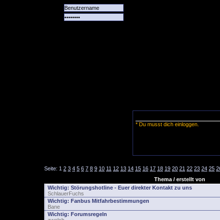
Alle
Das
Forum
Spiele
Team
alle
Tore
* Du musst dich einloggen.
Seite:
1
2
3
4
5
6
7
8
9
10
11
12
13
14
15
16
17
18
19
20
21
22
23
24
25
2
Thema / erstellt von
Wichtig:
Störungshotline - Euer direkter Kontakt zu uns
SchlauerFuchs
Wichtig:
Fanbus Mitfahrbestimmungen
Bane
Wichtig:
Forumsregeln