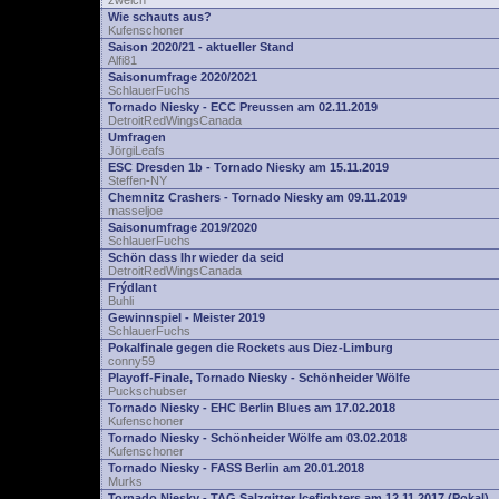
zwelch
Wie schauts aus?
Kufenschoner
Saison 2020/21 - aktueller Stand
Alfi81
Saisonumfrage 2020/2021
SchlauerFuchs
Tornado Niesky - ECC Preussen am 02.11.2019
DetroitRedWingsCanada
Umfragen
JörgiLeafs
ESC Dresden 1b - Tornado Niesky am 15.11.2019
Steffen-NY
Chemnitz Crashers - Tornado Niesky am 09.11.2019
masseljoe
Saisonumfrage 2019/2020
SchlauerFuchs
Schön dass Ihr wieder da seid
DetroitRedWingsCanada
Frýdlant
Buhli
Gewinnspiel - Meister 2019
SchlauerFuchs
Pokalfinale gegen die Rockets aus Diez-Limburg
conny59
Playoff-Finale, Tornado Niesky - Schönheider Wölfe
Puckschubser
Tornado Niesky - EHC Berlin Blues am 17.02.2018
Kufenschoner
Tornado Niesky - Schönheider Wölfe am 03.02.2018
Kufenschoner
Tornado Niesky - FASS Berlin am 20.01.2018
Murks
Tornado Niesky - TAG Salzgitter Icefighters am 12.11.2017 (Pokal)