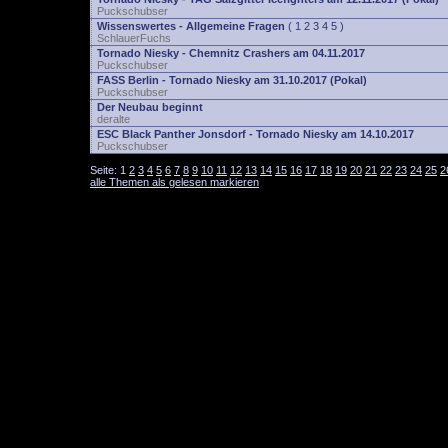
Puckschubser
Wissenswertes - Allgemeine Fragen
(
1
2
3
4
5
)
SchlauerFuchs
Tornado Niesky - Chemnitz Crashers am 04.11.2017
Puckschubser
FASS Berlin - Tornado Niesky am 31.10.2017 (Pokal)
Puckschubser
Der Neubau beginnt
deralte
ESC Black Panther Jonsdorf - Tornado Niesky am 14.10.2017
Puckschubser
Seite:
1
2
3
4
5
6
7
8
9
10
11
12
13
14
15
16
17
18
19
20
21
22
23
24
25
2
alle Themen als gelesen markieren