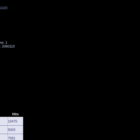
ssum
Tornado
Niesky
ne: 1
: 2060110
Hits
10475
5003
7581