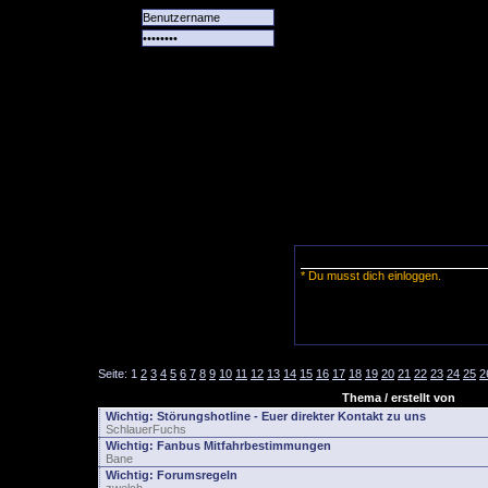
Alle
Das
Forum
Spiele
Team
alle
Tore
* Du musst dich einloggen.
Seite:
1
2
3
4
5
6
7
8
9
10
11
12
13
14
15
16
17
18
19
20
21
22
23
24
25
2
Thema / erstellt von
Wichtig:
Störungshotline - Euer direkter Kontakt zu uns
SchlauerFuchs
Wichtig:
Fanbus Mitfahrbestimmungen
Bane
Wichtig:
Forumsregeln