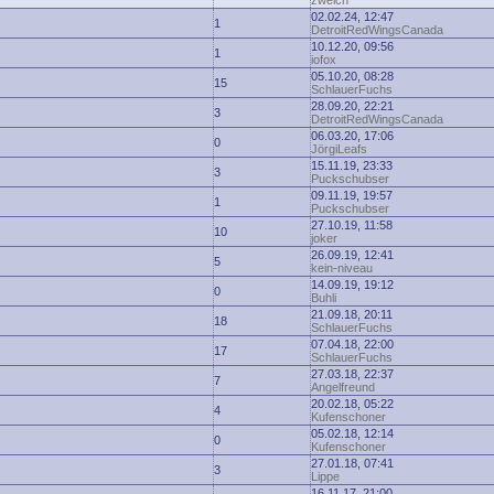
zwelch
02.02.24, 12:47
1
DetroitRedWingsCanada
10.12.20, 09:56
1
iofox
05.10.20, 08:28
15
SchlauerFuchs
28.09.20, 22:21
3
DetroitRedWingsCanada
06.03.20, 17:06
0
JörgiLeafs
15.11.19, 23:33
3
Puckschubser
09.11.19, 19:57
1
Puckschubser
27.10.19, 11:58
10
joker
26.09.19, 12:41
5
kein-niveau
14.09.19, 19:12
0
Buhli
21.09.18, 20:11
18
SchlauerFuchs
07.04.18, 22:00
17
SchlauerFuchs
27.03.18, 22:37
7
Angelfreund
20.02.18, 05:22
4
Kufenschoner
05.02.18, 12:14
0
Kufenschoner
27.01.18, 07:41
3
Lippe
16.11.17, 21:00