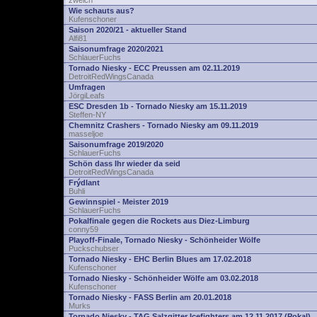
zwelch
Wie schauts aus?
Kufenschoner
Saison 2020/21 - aktueller Stand
Alfi81
Saisonumfrage 2020/2021
SchlauerFuchs
Tornado Niesky - ECC Preussen am 02.11.2019
DetroitRedWingsCanada
Umfragen
JörgiLeafs
ESC Dresden 1b - Tornado Niesky am 15.11.2019
Steffen-NY
Chemnitz Crashers - Tornado Niesky am 09.11.2019
masseljoe
Saisonumfrage 2019/2020
SchlauerFuchs
Schön dass Ihr wieder da seid
DetroitRedWingsCanada
Frýdlant
Buhli
Gewinnspiel - Meister 2019
SchlauerFuchs
Pokalfinale gegen die Rockets aus Diez-Limburg
conny59
Playoff-Finale, Tornado Niesky - Schönheider Wölfe
Puckschubser
Tornado Niesky - EHC Berlin Blues am 17.02.2018
Kufenschoner
Tornado Niesky - Schönheider Wölfe am 03.02.2018
Kufenschoner
Tornado Niesky - FASS Berlin am 20.01.2018
Murks
Tornado Niesky - TAG Salzgitter Icefighters am 12.11.2017 (Pokal)