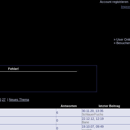
Account registrieren
Impre
»
User Onli
»
Besucher
LiveTicker
Media
Fanbus
Fehler!
6
27
|
Neues Thema
Antworten
letzter Beitrag
30.11.20, 13:35
6
SchlauerFuchs
22.12.12, 12:19
0
Bane
19.10.07, 09:49
0