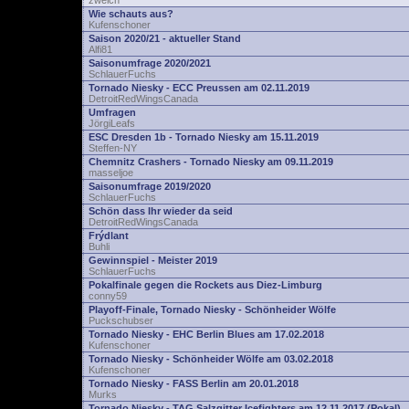
zwelch
Wie schauts aus?
Kufenschoner
Saison 2020/21 - aktueller Stand
Alfi81
Saisonumfrage 2020/2021
SchlauerFuchs
Tornado Niesky - ECC Preussen am 02.11.2019
DetroitRedWingsCanada
Umfragen
JörgiLeafs
ESC Dresden 1b - Tornado Niesky am 15.11.2019
Steffen-NY
Chemnitz Crashers - Tornado Niesky am 09.11.2019
masseljoe
Saisonumfrage 2019/2020
SchlauerFuchs
Schön dass Ihr wieder da seid
DetroitRedWingsCanada
Frýdlant
Buhli
Gewinnspiel - Meister 2019
SchlauerFuchs
Pokalfinale gegen die Rockets aus Diez-Limburg
conny59
Playoff-Finale, Tornado Niesky - Schönheider Wölfe
Puckschubser
Tornado Niesky - EHC Berlin Blues am 17.02.2018
Kufenschoner
Tornado Niesky - Schönheider Wölfe am 03.02.2018
Kufenschoner
Tornado Niesky - FASS Berlin am 20.01.2018
Murks
Tornado Niesky - TAG Salzgitter Icefighters am 12.11.2017 (Pokal)