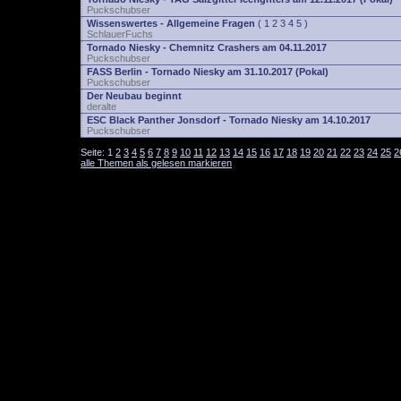
Puckschubser
Wissenswertes - Allgemeine Fragen
(
1
2
3
4
5
)
SchlauerFuchs
Tornado Niesky - Chemnitz Crashers am 04.11.2017
Puckschubser
FASS Berlin - Tornado Niesky am 31.10.2017 (Pokal)
Puckschubser
Der Neubau beginnt
deralte
ESC Black Panther Jonsdorf - Tornado Niesky am 14.10.2017
Puckschubser
Seite:
1
2
3
4
5
6
7
8
9
10
11
12
13
14
15
16
17
18
19
20
21
22
23
24
25
2
alle Themen als gelesen markieren