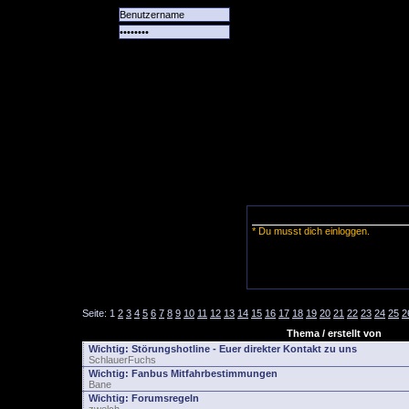
Alle
Das
Forum
Spiele
Team
alle
Tore
* Du musst dich einloggen.
Seite:
1
2
3
4
5
6
7
8
9
10
11
12
13
14
15
16
17
18
19
20
21
22
23
24
25
2
Thema / erstellt von
Wichtig:
Störungshotline - Euer direkter Kontakt zu uns
SchlauerFuchs
Wichtig:
Fanbus Mitfahrbestimmungen
Bane
Wichtig:
Forumsregeln