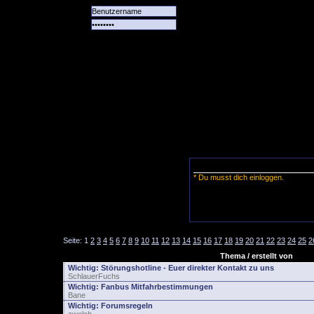
Alle
Das
Forum
Spiele
Team
alle
Tore
* Du musst dich einloggen.
Seite:
1
2
3
4
5
6
7
8
9
10
11
12
13
14
15
16
17
18
19
20
21
22
23
24
25
2
Thema / erstellt von
Wichtig:
Störungshotline - Euer direkter Kontakt zu uns
SchlauerFuchs
Wichtig:
Fanbus Mitfahrbestimmungen
Bane
Wichtig:
Forumsregeln