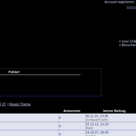
Account registrieren
Impre
»
User Onli
»
Besucher
LiveTicker
Media
Fanbus
Fehler!
6
27
|
Neues Thema
Antworten
letzter Beitrag
30.11.20, 13:35
6
SchlauerFuchs
22.12.12, 12:19
0
Bane
19.10.07, 09:49
0