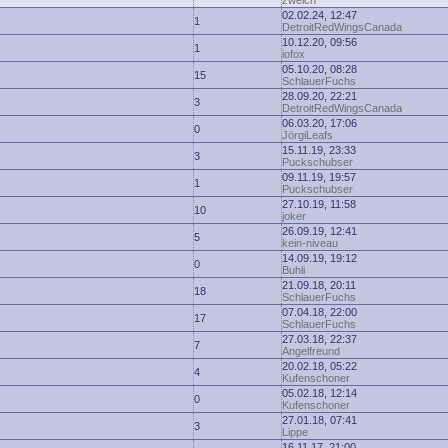
zwelch
02.02.24, 12:47
1
DetroitRedWingsCanada
10.12.20, 09:56
1
iofox
05.10.20, 08:28
15
SchlauerFuchs
28.09.20, 22:21
3
DetroitRedWingsCanada
06.03.20, 17:06
0
JörgiLeafs
15.11.19, 23:33
3
Puckschubser
09.11.19, 19:57
1
Puckschubser
27.10.19, 11:58
10
joker
26.09.19, 12:41
5
kein-niveau
14.09.19, 19:12
0
Buhli
21.09.18, 20:11
18
SchlauerFuchs
07.04.18, 22:00
17
SchlauerFuchs
27.03.18, 22:37
7
Angelfreund
20.02.18, 05:22
4
Kufenschoner
05.02.18, 12:14
0
Kufenschoner
27.01.18, 07:41
3
Lippe
16.11.17, 21:00