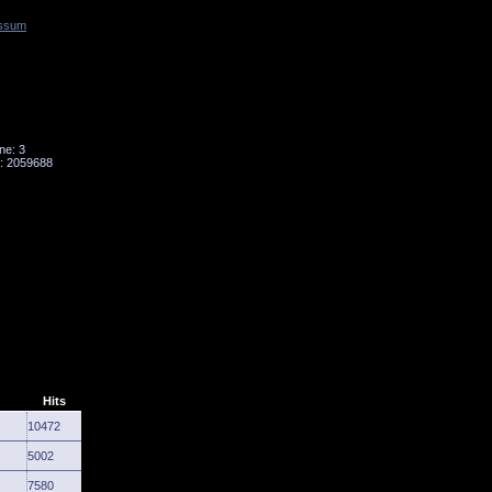
ssum
Tornado
Niesky
ne: 3
: 2059688
Hits
10472
5002
7580